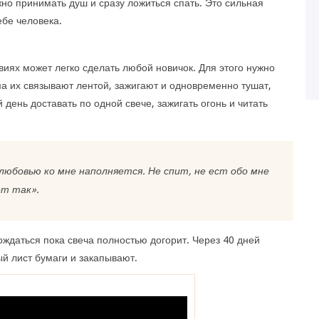
но принимать душ и сразу ложиться спать. Это сильная
ебе человека.
иях может легко сделать любой новичок. Для этого нужно
ма их связывают лентой, зажигают и одновременно тушат,
 день доставать по одной свече, зажигать огонь и читать
 любовью ко мне наполняется. Не спит, не ест обо мне
ет так».
ождаться пока свеча полностью догорит. Через 40 дней
ый лист бумаги и закапывают.