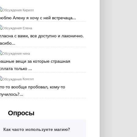
Кирилл
люблю Алену я хочу с ней встречаца...
Елена
гласна с вами, все доступно и лаконично.
асибо...
нина
рашные вещи за которые страшная
сплата только ...
Консол
кто-то вообще пробовал, кому-то
лучилось?...
Опросы
Как часто используете магию?