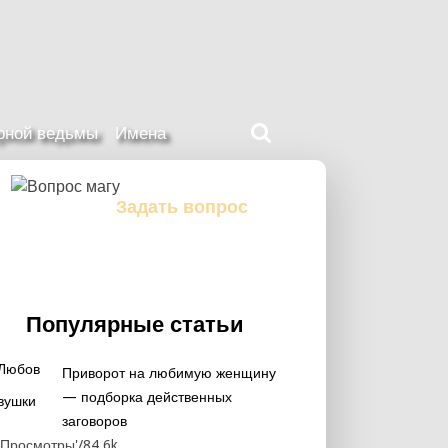
Поиск
ерной ведьмы
Имена
на
нашем
сайте
Задать вопрос
Задайте свой вопрос магу
Популярные статьи
Приворот на любимую женщину ‭
— подборка действенных
заговоров
84.6k