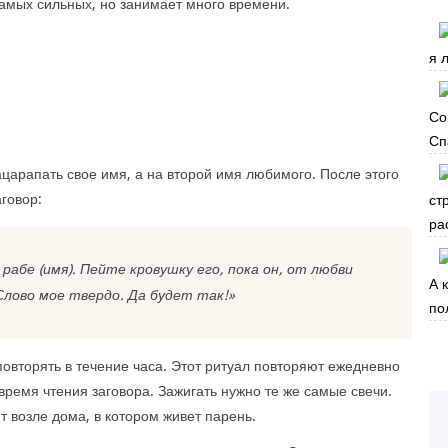
самых сильных, но занимает много времени.
я 
Со
Сп
царапать свое имя, а на второй имя любимого. После этого
аговор:
ст
ра
 рабе (имя). Пейте кровушку его, пока он, от любви
А 
 Слово мое твердо. Да будет так!»
по
овторять в течение часа. Этот ритуал повторяют ежедневно
ремя чтения заговора. Зажигать нужно те же самые свечи.
т возле дома, в котором живет парень.