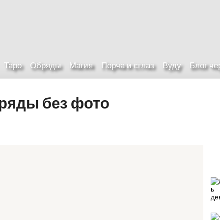
Таро
Обряды
Магия
Порча и сглаз
Вуду
Блог ч
ряды без фото