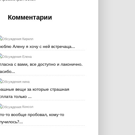
Комментарии
Кирилл
люблю Алену я хочу с ней встречаца...
Елена
гласна с вами, все доступно и лаконично.
асибо...
нина
рашные вещи за которые страшная
сплата только ...
Консол
кто-то вообще пробовал, кому-то
лучилось?...