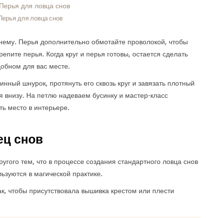
Перья для ловца снов
 нему. Перья дополнительно обмотайте проволокой, чтобы
епите перья. Когда круг и перья готовы, остается сделать
добном для вас месте.
инный шнурок, протянуть его сквозь круг и завязать плотный
ся внизу. На петлю надеваем бусинку и мастер-класс
ь место в интерьере.
ец снов
ругого тем, что в процессе создания стандартного ловца снов
ьзуются в магической практике.
ак, чтобы присутствовала вышивка крестом или плести