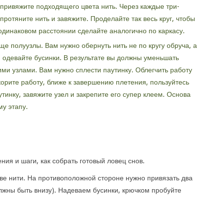
 привяжите подходящего цвета нить. Через каждые три-
протяните нить и завяжите. Проделайте так весь круг, чтобы
одинаковом расстоянии сделайте аналогично по каркасу.
ще полуузлы. Вам нужно обернуть нить не по кругу обруча, а
я одевайте бусинки. В результате вы должны уменьшать
ми узлами. Вам нужно сплести паутинку. Облегчить работу
орите работу, ближе к завершению плетения, пользуйтесь
тинку, завяжите узел и закрепите его супер клеем. Основа
му этапу.
ния и шаги, как собрать готовый ловец снов.
 две нити. На противоположной стороне нужно привязать два
лжны быть внизу). Надеваем бусинки, крючком пробуйте