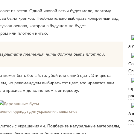
елают из веток. Одной ивовой ветки будет мало, поэтому
нова была крепкой. Необязательно выбирать конкретный вид
круглая основа, которая в будущем не будет
ром или плотной нитью.
я 
результате плетения, нить должна быть плотной.
Со
Сп
 может быть белый, голубой или синий цвет. Эти цвета
м, но рекомендуем выбирать тот цвет, что нравится вам.
ст
е и красивым дополнением к интерьеру.
ра
ально подойдут для украшения ловца снов
А 
по
делитесь с украшениями. Подберите натуральные материалы,
ракушки, бусинки или небольшие жемчужины.