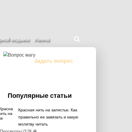
Поиск
ерной ведьмы
Имена
на
нашем
сайте
Задать вопрос
Задайте свой вопрос магу
Популярные статьи
Красная нить на запястье. Как
правильно ее завязать и какую
молитву читать
328.4k