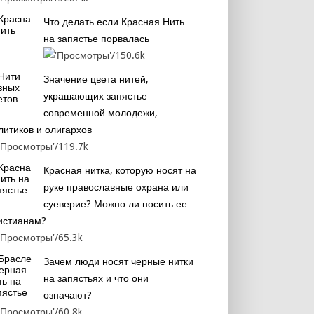
Что делать если Красная Нить
на запястье порвалась
150.6k
Значение цвета нитей,
украшающих запястье
современной молодежи,
литиков и олигархов
119.7k
Красная нитка, которую носят на
руке православные охрана или
суеверие? Можно ли носить ее
истианам?
65.3k
Зачем люди носят черные нитки
на запястьях и что они
означают?
60.8k