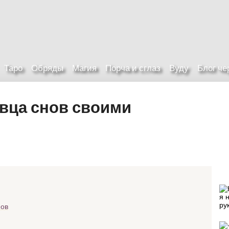
Таро
Обряды
Магия
Порча и сглаз
Вуду
Блог ч
вца снов своими
нов