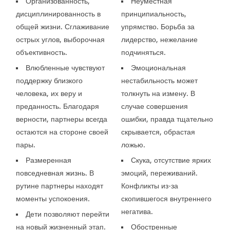
Организованность,
Неуместная
дисциплинированность в
принципиальность,
общей жизни. Сглаживание
упрямство. Борьба за
острых углов, выборочная
лидерство, нежелание
объективность.
подчиняться.
Влюбленные чувствуют
Эмоциональная
поддержку близкого
нестабильность может
человека, их веру и
толкнуть на измену. В
преданность. Благодаря
случае совершения
верности, партнеры всегда
ошибки, правда тщательно
остаются на стороне своей
скрывается, обрастая
пары.
ложью.
Размеренная
Скука, отсутствие ярких
повседневная жизнь. В
эмоций, переживаний.
рутине партнеры находят
Конфликты из-за
моменты успокоения.
скопившегося внутреннего
негатива.
Дети позволяют перейти
на новый жизненный этап.
Обостренные