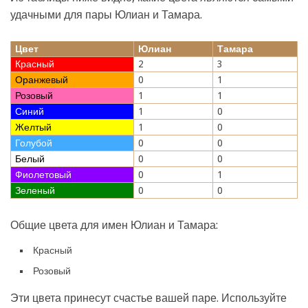
удачными для пары Юлиан и Тамара.
Цвет
Юлиан
Тамара
Красный
2
3
Оранжевый
0
1
Розовый
1
1
Синий
1
0
Желтый
1
0
Голубой
0
0
Белый
0
0
Фиолетовый
0
1
Зеленый
0
0
Общие цвета для имен Юлиан и Тамара:
Красный
Розовый
Эти цвета принесут счастье вашей паре. Используйте