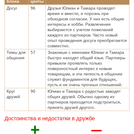
блока
центы
Досуг
96
Друзья Юлиан и Тамара проводят
время и вместе, и порознь при
обоюдном согласии. У них есть общие
интересы и хобби. Развлечения
выбираются с учетом пожеланий
каждого из партнеров. Часто новый
опыт проведения досуга приобретается
совместно.
Темы для
57
Знакомые с именами Юлиан и Тамара
общения
быстро находят общий язык. Партнеры
привыкли проявлять только
поверхностный интерес к новым
товарищам, и эта легкость в общении
служит фундаментов для будущих,
пусть и не очень прочных отношений.
Круг
90
Юлиан и Тамара с радостью заводят
друзей
общих друзей. Обычно одному из
партнеров приходится подстроиться,
принять друзей другого.
Достоинства и недостатки в дружбе
+
—