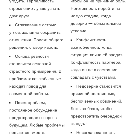
угодить. Терпеливость,
чтобы он не причинил боль.
стремление лучше узнать
Неготовность перейти на
друг друга.
новую стадию, когда
доверие — обязательное
Сглаживание острых
условие.
углов, желание сохранить
отношения. Поиски общего
Конфликтность
решения, сговорчивость.
возлюбленной, когда
ситуация лично ей вредит.
Основа ревности
Конфликтность партнера,
становится основной
когда он не в состоянии
страстного примирения. В
совладать с чувствами.
проблемах возлюбленные
находят повод для
Недоверие становится
совместной работы.
причиной постоянных,
беспочвенных обвинений.
Поиск проблем,
Ложь во благо, чтобы
постоянное обсуждение
предотвратить очередной
предотвращает ссоры в
скандал.
будущем. Любые проблемы
решаются вместе.
Несогласованность