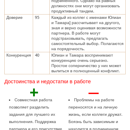
подчиненного. Однако на равных
должностях они могут организовать
продуктивный тандем.
Доверие
95
Каждый из коллег с именами Юлиан
и Тамара] рассчитывает на другого,
зная и верно оценивая возможности
партнера. В работе могут
подстраховывать, предлагать
самостоятельный выбор. Полагаются
на порядочность.
Конкуренция
40
Юлиан и Тамара воспринимают
конкуренцию очень серьезно.
Простое соперничество у них может
вылиться в полноценный конфликт.
Достоинства и недостатки в работе
+
—
Совместная работа
Проблемы на работе
позволяет разделить
переносятся и на личную
задания для лучшего их
жизнь, если коллеги дружат.
выполнения. Поддержка
Боязнь быть зависимым и
партнера и его присутствие
находится в подчиненном