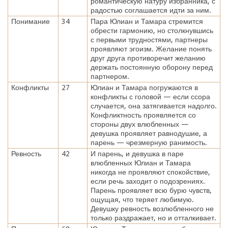
романтическую натуру избранника, с
радостью соглашается идти за ним.
Понимание
34
Пара Юлиан и Тамара стремится
обрести гармонию, но столкнувшись
с первыми трудностями, партнеры
проявляют эгоизм. Желание понять
друг друга противоречит желанию
держать постоянную оборону перед
партнером.
Конфликты
27
Юлиан и Тамара погружаются в
конфликты с головой — если ссора
случается, она затягивается надолго.
Конфликтность проявляется со
стороны двух влюбленных —
девушка проявляет равнодушие, а
парень — чрезмерную ранимость.
Ревность
42
И парень, и девушка в паре
влюбленных Юлиан и Тамара
никогда не проявляют спокойствие,
если речь заходит о подозрениях.
Парень проявляет всю бурю чувств,
ощущая, что теряет любимую.
Девушку ревность возлюбленного не
только раздражает, но и отталкивает.