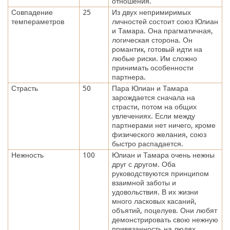
отношения.
Совпадение
25
Из двух непримиримых
темпераметров
личностей состоит союз Юлиан
и Тамара. Она прагматичная,
логическая сторона. Он
романтик, готовый идти на
любые риски. Им сложно
принимать особенности
партнера.
Страсть
50
Пара Юлиан и Тамара
зарождается сначала на
страсти, потом на общих
увлечениях. Если между
партнерами нет ничего, кроме
физического желания, союз
быстро распадается.
Нежность
100
Юлиан и Тамара очень нежны
друг с другом. Оба
руководствуются принципом
взаимной заботы и
удовольствия. В их жизни
много ласковых касаний,
объятий, поцелуев. Они любят
демонстрировать свою нежную
привязанность на людях.