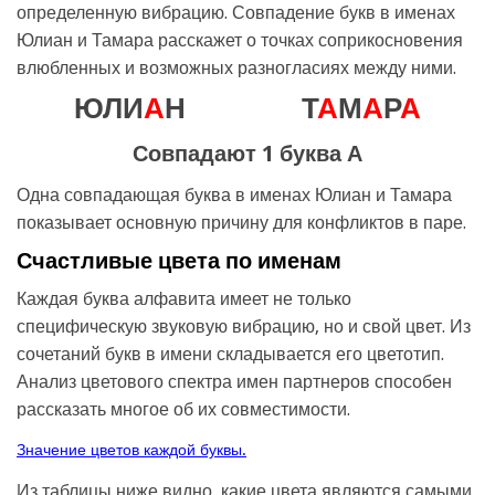
определенную вибрацию. Совпадение букв в именах
Юлиан и Тамара расскажет о точках соприкосновения
влюбленных и возможных разногласиях между ними.
ЮЛИ
А
Н
Т
А
М
А
Р
А
Совпадают 1 буква А
Одна совпадающая буква в именах Юлиан и Тамара
показывает основную причину для конфликтов в паре.
Счастливые цвета по именам
Каждая буква алфавита имеет не только
специфическую звуковую вибрацию, но и свой цвет. Из
сочетаний букв в имени складывается его цветотип.
Анализ цветового спектра имен партнеров способен
рассказать многое об их совместимости.
Значение цветов каждой буквы.
Из таблицы ниже видно, какие цвета являются самыми