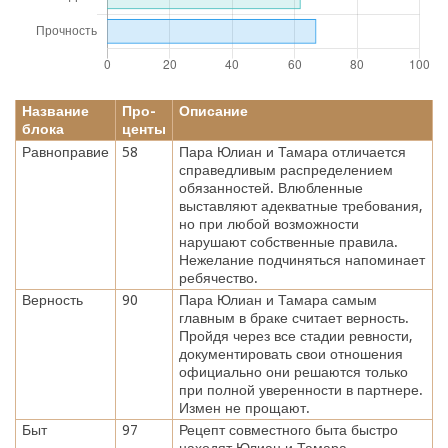
Название
Про-
Описание
блока
центы
Равноправие
58
Пара Юлиан и Тамара отличается
справедливым распределением
обязанностей. Влюбленные
выставляют адекватные требования,
но при любой возможности
нарушают собственные правила.
Нежелание подчиняться напоминает
ребячество.
Верность
90
Пара Юлиан и Тамара самым
главным в браке считает верность.
Пройдя через все стадии ревности,
документировать свои отношения
официально они решаются только
при полной уверенности в партнере.
Измен не прощают.
Быт
97
Рецепт совместного быта быстро
находят Юлиан и Тамара.