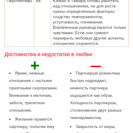
Перспективы
68
Юлиан и Тамара готовы работать
над отношениями, но для роста
нужны определенные факторы:
сходство темпераментов,
уступчивость, понимание.
Влюбленные руководствуются только
чувствами. Если они сумеют
перекрыть любовью другие аспекты,
отношения сохранятся.
Достоинства и недостатки в любви
+
—
Яркие, нежные
Партнерше романтика
отношения с частыми
быстро надоедает,
приятными сюрпризами.
нежность партнера
Внимание к мелочам,
ощущается как обуза.
забота, трепетное
Холодность партнерши,
отношение.
столкновение двух разных
темпераментов.
Желание нравится
партнеру, попытки ему
Закрытость от мира,