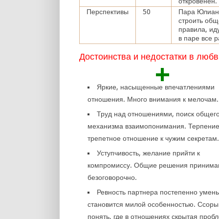
откровенен.
Перспективы
50
Пара Юлиан 
строить об
правила, ид
в паре все 
Достоинства и недостатки в любв
+
Яркие, насыщенные впечатлениями
отношения. Много внимания к мелочам.
Труд над отношениями, поиск общег
механизма взаимопонимания. Терпение
трепетное отношение к чужим секретам
Уступчивость, желание прийти к
компромиссу. Общие решения принима
безоговорочно.
Ревность партнера постепенно умен
становится милой особенностью. Ссоры
понять, где в отношениях скрытая проб