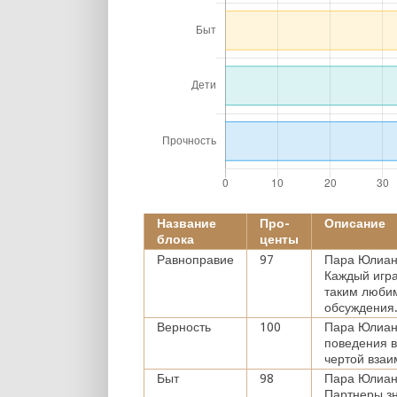
Название
Про-
Описание
блока
центы
Равноправие
97
Пара Юлиан 
Каждый игра
таким люби
обсуждения
Верность
100
Пара Юлиан
поведения в
чертой взаи
Быт
98
Пара Юлиан
Партнеры зн