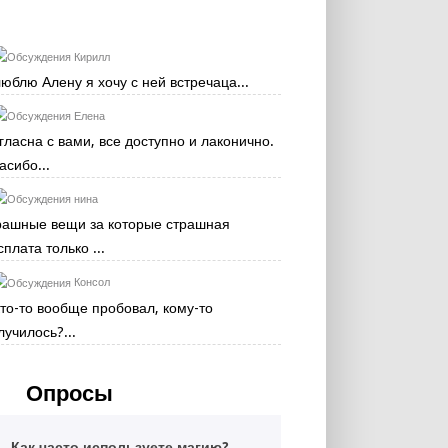
Кирилл
люблю Алену я хочу с ней встречаца...
Елена
гласна с вами, все доступно и лаконично.
асибо...
нина
рашные вещи за которые страшная
сплата только ...
Консол
кто-то вообще пробовал, кому-то
лучилось?...
Опросы
Как часто используете магию?