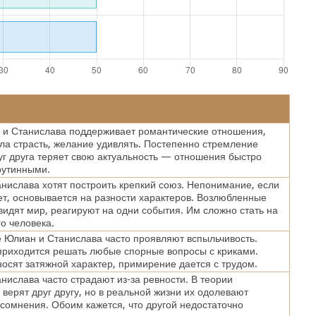
и Станислава поддерживает романтические отношения,
хла страсть, желание удивлять. Постепенно стремление
уг друга теряет свою актуальность — отношения быстро
рутинными.
нислава хотят построить крепкий союз. Непонимание, если
ет, основывается на разности характеров. Возлюбленные
видят мир, реагируют на одни события. Им сложно стать на
го человека.
Юлиан и Станислава часто проявляют вспыльчивость.
риходится решать любые спорные вопросы с криками.
осят затяжной характер, примирение дается с трудом.
нислава часто страдают из-за ревности. В теории
верят друг другу, но в реальной жизни их одолевают
сомнения. Обоим кажется, что другой недостаточно