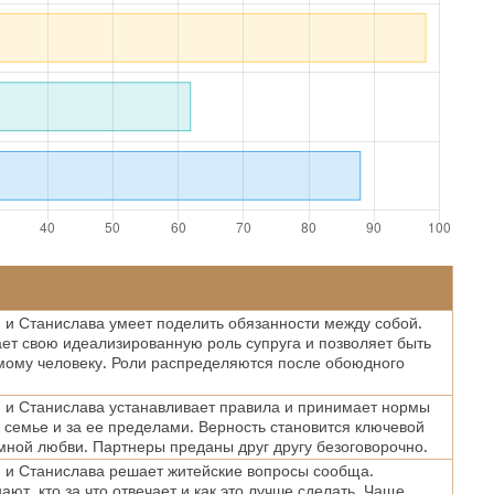
и Станислава умеет поделить обязанности между собой.
ет свою идеализированную роль супруга и позволяет быть
мому человеку. Роли распределяются после обоюдного
.
 и Станислава устанавливает правила и принимает нормы
 семье и за ее пределами. Верность становится ключевой
мной любви. Партнеры преданы друг другу безоговорочно.
 и Станислава решает житейские вопросы сообща.
ают, кто за что отвечает и как это лучше сделать. Чаще