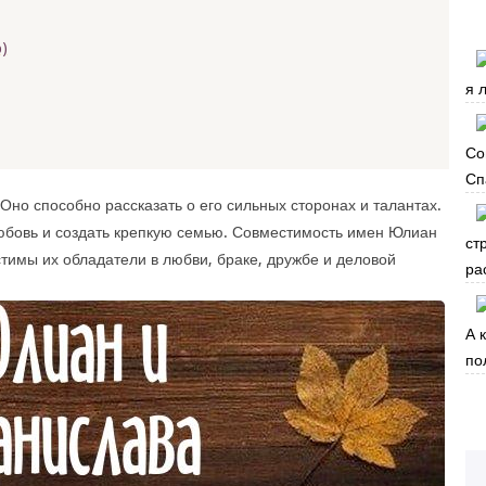
)
я 
Со
Сп
Оно способно рассказать о его сильных сторонах и талантах.
юбовь и создать крепкую семью. Совместимость имен Юлиан
ст
стимы их обладатели в любви, браке, дружбе и деловой
ра
А 
по