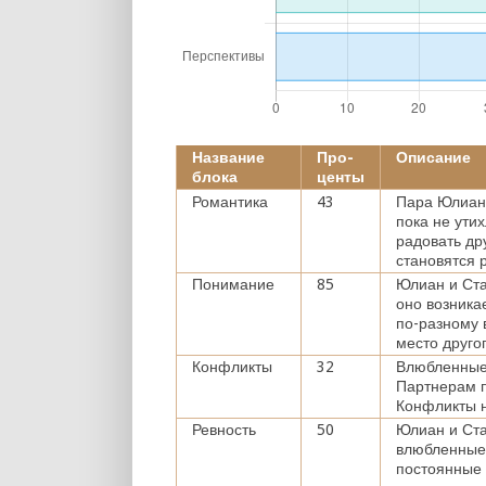
Название
Про-
Описание
блока
центы
Романтика
43
Пара Юлиан 
пока не ути
радовать др
становятся 
Понимание
85
Юлиан и Ста
оно возника
по-разному 
место друго
Конфликты
32
Влюбленные 
Партнерам п
Конфликты н
Ревность
50
Юлиан и Ста
влюбленные 
постоянные 