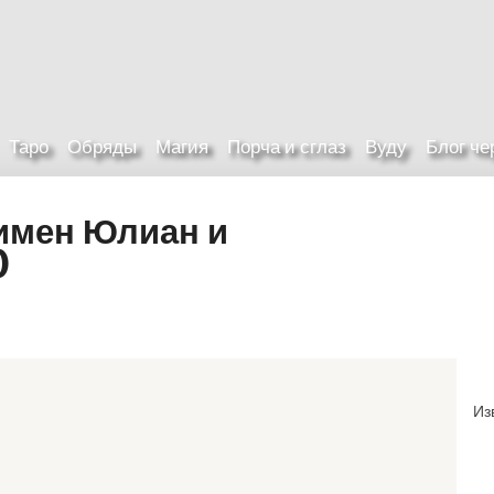
Таро
Обряды
Магия
Порча и сглаз
Вуду
Блог ч
имен Юлиан и
)
Из