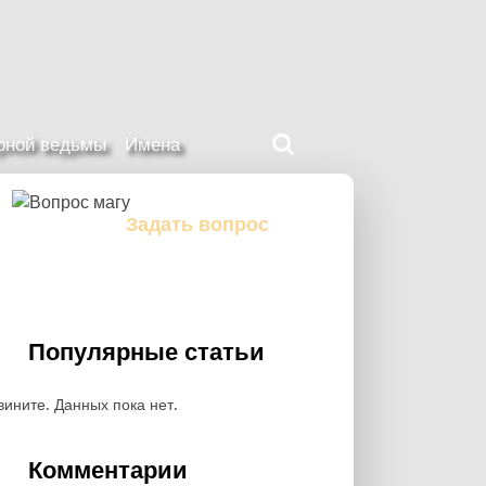
Поиск
ерной ведьмы
Имена
на
нашем
сайте
Задать вопрос
Задайте свой вопрос магу
Популярные статьи
вините. Данных пока нет.
Комментарии