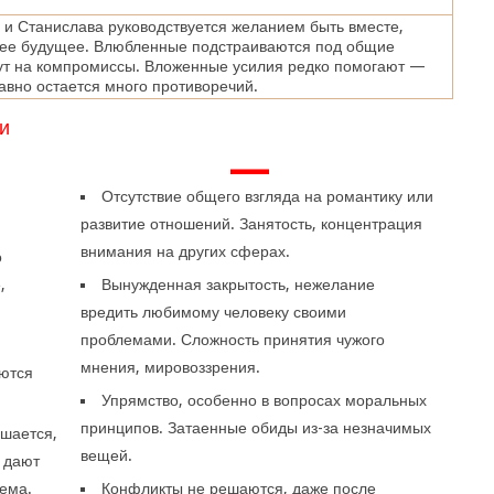
и Станислава руководствуется желанием быть вместе,
щее будущее. Влюбленные подстраиваются под общие
ут на компромиссы. Вложенные усилия редко помогают —
равно остается много противоречий.
и
—
Отсутствие общего взгляда на романтику или
развитие отношений. Занятость, концентрация
внимания на других сферах.
о
,
Вынужденная закрытость, нежелание
.
вредить любимому человеку своими
проблемами. Сложность принятия чужого
мнения, мировоззрения.
ются
Упрямство, особенно в вопросах моральных
принципов. Затаенные обиды из-за незначимых
ьшается,
вещей.
 дают
лема.
Конфликты не решаются, даже после