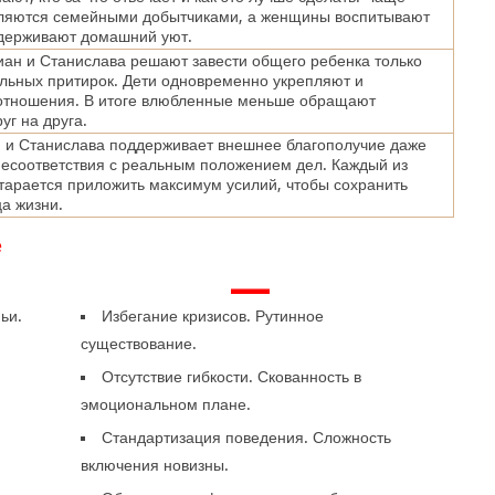
ляются семейными добытчиками, а женщины воспитывают
ддерживают домашний уют.
ан и Станислава решают завести общего ребенка только
льных притирок. Дети одновременно укрепляют и
отношения. В итоге влюбленные меньше обращают
уг на друга.
 и Станислава поддерживает внешнее благополучие даже
несоответствия с реальным положением дел. Каждый из
тарается приложить максимум усилий, чтобы сохранить
ца жизни.
е
—
ьи.
Избегание кризисов. Рутинное
существование.
Отсутствие гибкости. Скованность в
эмоциональном плане.
Стандартизация поведения. Сложность
включения новизны.