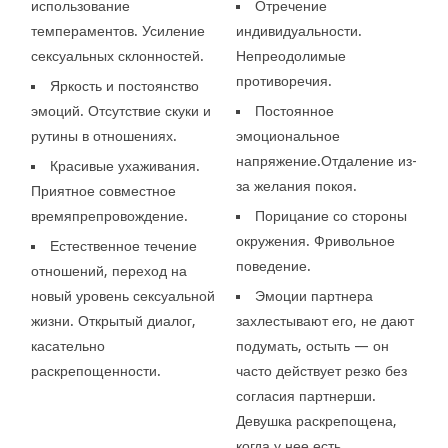
использование
Отречение
темпераментов. Усиление
индивидуальности.
сексуальных склонностей.
Непреодолимые
противоречия.
Яркость и постоянство
эмоций. Отсутствие скуки и
Постоянное
рутины в отношениях.
эмоциональное
напряжение.Отдаление из-
Красивые ухаживания.
за желания покоя.
Приятное совместное
времяпрепровождение.
Порицание со стороны
окружения. Фривольное
Естественное течение
поведение.
отношений, переход на
новый уровень сексуальной
Эмоции партнера
жизни. Открытый диалог,
захлестывают его, не дают
касательно
подумать, остыть — он
раскрепощенности.
часто действует резко без
согласия партнерши.
Девушка раскрепощена,
когда у нее есть