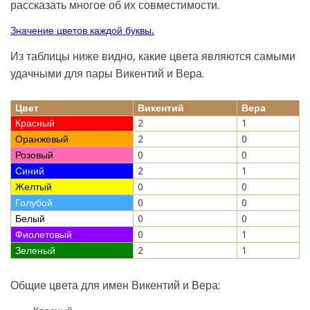
рассказать многое об их совместимости.
Значение цветов каждой буквы.
Из таблицы ниже видно, какие цвета являются самыми
удачными для пары Викентий и Вера.
Цвет
Викентий
Вера
Красный
2
1
Оранжевый
2
0
Розовый
0
0
Синий
2
1
Желтый
0
0
Голубой
0
0
Белый
0
0
Фиолетовый
0
1
Зеленый
2
1
Общие цвета для имен Викентий и Вера: