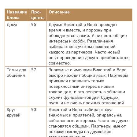
Название
Про-
Описание
блока
центы
Досуг
96
Друзья Викентий и Вера проводят
время и вместе, и порознь при
обоюдном согласии. У них есть общие
интересы и хобби. Развлечения
выбираются с учетом пожеланий
каждого из партнеров. Часто новый
опыт проведения досуга приобретается
совместно.
Темы для
57
Знакомые с именами Викентий и Вера
общения
быстро находят общий язык. Партнеры
привыкли проявлять только
поверхностный интерес к новым
товарищам, и эта легкость в общении
служит фундаментов для будущих,
пусть и не очень прочных отношений.
Круг
90
Викентий и Вера выбирают круг
друзей
знакомых и приятелей, опираясь на
собственные интересы. Часто их друзья
становятся общими. Партнеры имеют
похожие взгляды на дружеские
взаимоотношения.