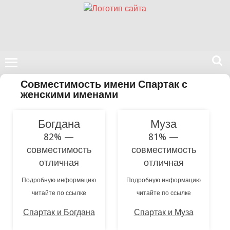
Поиск
Совместимость имени Спартак с
на
женскими именами
нашем
сайте
Богдана
Муза
82% —
81% —
совместимость
совместимость
отличная
отличная
Подробную информацию
Подробную информацию
читайте по ссылке
читайте по ссылке
Спартак и Богдана
Спартак и Муза