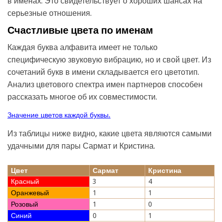
в именах. Это свидетельствует о хороших шансах на
серьезные отношения.
Счастливые цвета по именам
Каждая буква алфавита имеет не только
специфическую звуковую вибрацию, но и свой цвет. Из
сочетаний букв в имени складывается его цветотип.
Анализ цветового спектра имен партнеров способен
рассказать многое об их совместимости.
Значение цветов каждой буквы.
Из таблицы ниже видно, какие цвета являются самыми
удачными для пары Сармат и Кристина.
Цвет
Сармат
Кристина
Красный
3
4
Оранжевый
1
1
Розовый
1
0
Синий
0
1