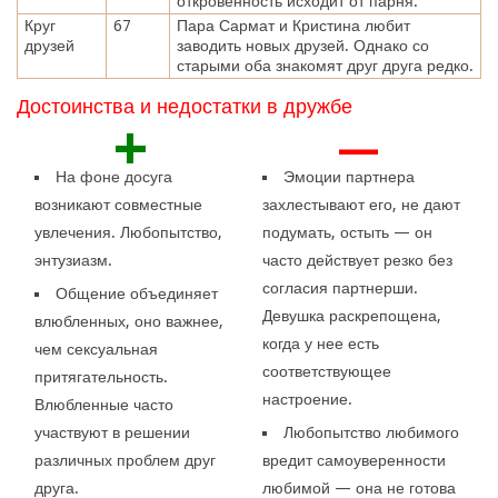
откровенность исходит от парня.
Круг
67
Пара Сармат и Кристина любит
друзей
заводить новых друзей. Однако со
старыми оба знакомят друг друга редко.
Достоинства и недостатки в дружбе
+
—
На фоне досуга
Эмоции партнера
возникают совместные
захлестывают его, не дают
увлечения. Любопытство,
подумать, остыть — он
энтузиазм.
часто действует резко без
согласия партнерши.
Общение объединяет
Девушка раскрепощена,
влюбленных, оно важнее,
когда у нее есть
чем сексуальная
соответствующее
притягательность.
настроение.
Влюбленные часто
участвуют в решении
Любопытство любимого
различных проблем друг
вредит самоуверенности
друга.
любимой — она не готова