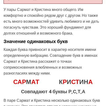
У пары Сармат и Кристина много общего. Им
комфортно и спокойно рядом друг с другом. Но также
есть много возможностей удивить любимого и не дать
погаснуть чувствам. Это хороший фундамент для
долгих отношений и возможного брака.
Значение одинаковых букв
Каждая буква привносит в характер носителя имени
определенную вибрацию. Совпадение букв в именах
Сармат и Кристина расскажет о точках
соприкосновения влюбленных и возможных
разногласиях между ними.
С
А
Р
М
А
Т
К
Р
И
С
Т
ИН
А
Совпадают 4 буквы Р,С,Т,А
В паре Сармат и Кристина несколько одинаковых букв