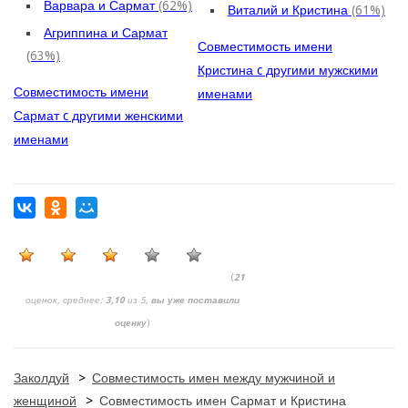
Варвара и Сармат
(62%)
Виталий и Кристина
(61%)
Агриппина и Сармат
Совместимость имени
(63%)
Кристина c другими мужскими
Совместимость имени
именами
Сармат c другими женскими
именами
(
21
оценок, среднее:
3,10
из 5,
вы уже поставили
оценку
)
Заколдуй
>
Совместимость имен между мужчиной и
женщиной
>
Совместимость имен Сармат и Кристина