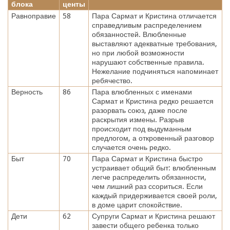
блока
центы
Равноправие
58
Пара Сармат и Кристина отличается
справедливым распределением
обязанностей. Влюбленные
выставляют адекватные требования,
но при любой возможности
нарушают собственные правила.
Нежелание подчиняться напоминает
ребячество.
Верность
86
Пара влюбленных с именами
Сармат и Кристина редко решается
разорвать союз, даже после
раскрытия измены. Разрыв
происходит под выдуманным
предлогом, а откровенный разговор
случается очень редко.
Быт
70
Пара Сармат и Кристина быстро
устраивает общий быт: влюбленным
легче распределить обязанности,
чем лишний раз ссориться. Если
каждый придерживается своей роли,
в доме царит спокойствие.
Дети
62
Супруги Сармат и Кристина решают
завести общего ребенка только