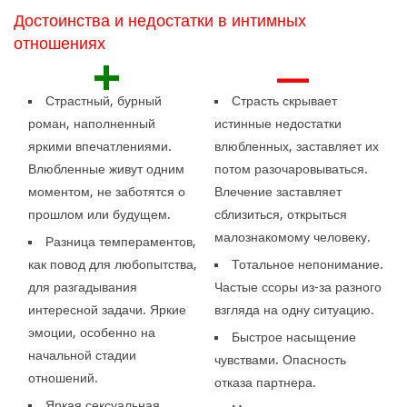
Достоинства и недостатки в интимных
отношениях
+
—
Страстный, бурный
Страсть скрывает
роман, наполненный
истинные недостатки
яркими впечатлениями.
влюбленных, заставляет их
Влюбленные живут одним
потом разочаровываться.
моментом, не заботятся о
Влечение заставляет
прошлом или будущем.
сблизиться, открыться
малознакомому человеку.
Разница темпераментов,
как повод для любопытства,
Тотальное непонимание.
для разгадывания
Частые ссоры из-за разного
интересной задачи. Яркие
взгляда на одну ситуацию.
эмоции, особенно на
Быстрое насыщение
начальной стадии
чувствами. Опасность
отношений.
отказа партнера.
Яркая сексуальная