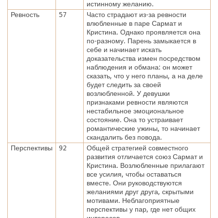
истинному желанию.
Ревность
57
Часто страдают из-за ревности
влюбленные в паре Сармат и
Кристина. Однако проявляется она
по-разному. Парень замыкается в
себе и начинает искать
доказательства измен посредством
наблюдения и обмана: он может
сказать, что у него планы, а на деле
будет следить за своей
возлюбленной. У девушки
признаками ревности являются
нестабильное эмоциональное
состояние. Она то устраивает
романтические ужины, то начинает
скандалить без повода.
Перспективы
92
Общей стратегией совместного
развития отличается союз Сармат и
Кристина. Возлюбленные прилагают
все усилия, чтобы оставаться
вместе. Они руководствуются
желаниями друг друга, скрытыми
мотивами. Неблагоприятные
перспективы у пар, где нет общих
интересов.