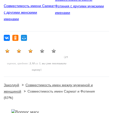
Совместимость имени Сармат
Фотиния c другими мужскими
c другими женскими
именами
именами
(
21
оценок, среднее:
3,10
из 5,
вы уже поставили
оценку
)
Заколдуй
>
Совместимость имен между мужчиной и
женщиной
>
Совместимость имен Сармат и Фотиния
(63%)