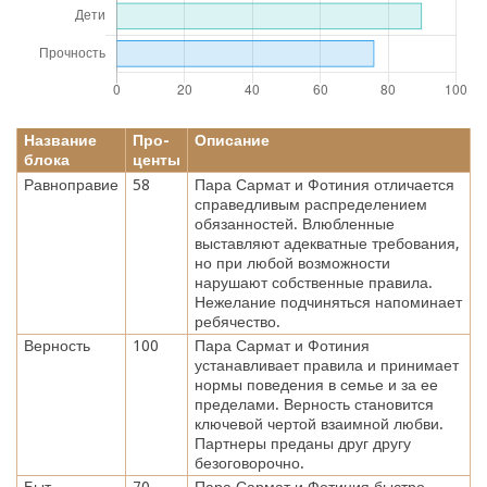
Название
Про-
Описание
блока
центы
Равноправие
58
Пара Сармат и Фотиния отличается
справедливым распределением
обязанностей. Влюбленные
выставляют адекватные требования,
но при любой возможности
нарушают собственные правила.
Нежелание подчиняться напоминает
ребячество.
Верность
100
Пара Сармат и Фотиния
устанавливает правила и принимает
нормы поведения в семье и за ее
пределами. Верность становится
ключевой чертой взаимной любви.
Партнеры преданы друг другу
безоговорочно.
Быт
70
Пара Сармат и Фотиния быстро