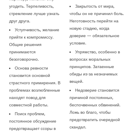
угодить. Терпеливость,
Закрытость от мира,
стремление лучше узнать
чтобы он не причинил боль.
друг друга.
Неготовность перейти на
новую стадию, когда
Уступчивость, желание
доверие — обязательное
прийти к компромиссу.
условие.
Общие решения
принимаются
Упрямство, особенно в
безоговорочно.
вопросах моральных
принципов. Затаенные
Основа ревности
обиды из-за незначимых
становится основной
вещей.
страстного примирения. В
проблемах возлюбленные
Недоверие становится
находят повод для
причиной постоянных,
совместной работы.
беспочвенных обвинений.
Ложь во благо, чтобы
Поиск проблем,
предотвратить очередной
постоянное обсуждение
скандал.
предотвращает ссоры в