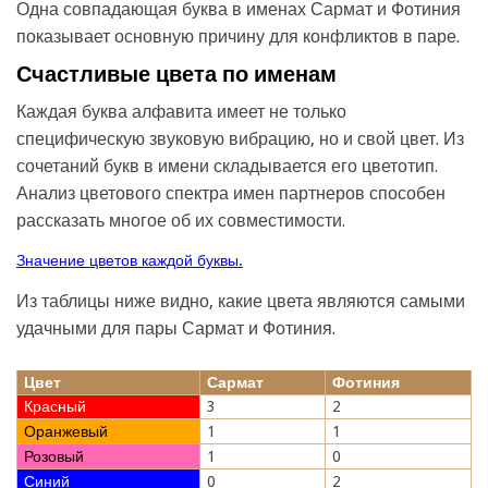
Одна совпадающая буква в именах Сармат и Фотиния
показывает основную причину для конфликтов в паре.
Счастливые цвета по именам
Каждая буква алфавита имеет не только
специфическую звуковую вибрацию, но и свой цвет. Из
сочетаний букв в имени складывается его цветотип.
Анализ цветового спектра имен партнеров способен
рассказать многое об их совместимости.
Значение цветов каждой буквы.
Из таблицы ниже видно, какие цвета являются самыми
удачными для пары Сармат и Фотиния.
Цвет
Сармат
Фотиния
Красный
3
2
Оранжевый
1
1
Розовый
1
0
Синий
0
2