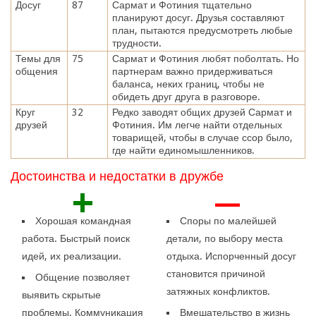
Досуг
87
Сармат и Фотиния тщательно
планируют досуг. Друзья составляют
план, пытаются предусмотреть любые
трудности.
Темы для
75
Сармат и Фотиния любят поболтать. Но
общения
партнерам важно придерживаться
баланса, неких границ, чтобы не
обидеть друг друга в разговоре.
Круг
32
Редко заводят общих друзей Сармат и
друзей
Фотиния. Им легче найти отдельных
товарищей, чтобы в случае ссор было,
где найти единомышленников.
Достоинства и недостатки в дружбе
+
—
Хорошая командная
Споры по малейшей
работа. Быстрый поиск
детали, по выбору места
идей, их реализации.
отдыха. Испорченный досуг
становится причиной
Общение позволяет
затяжных конфликтов.
выявить скрытые
проблемы. Коммуникация
Вмешательство в жизнь