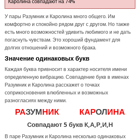
Каролина совпадают на 74%
У пары Разумник и Каролина много общего. Им
комфортно и спокойно рядом друг с другом. Но также
есть много возможностей удивить любимого и не дать
погаснуть чувствам. Это хороший фундамент для
долгих отношений и возможного брака.
Значение одинаковых букв
Каждая буква привносит в характер носителя имени
определенную вибрацию. Совпадение букв в именах
Разумник и Каролина расскажет о точках
соприкосновения влюбленных и возможных
разногласиях между ними.
Р
А
ЗУМ
Н
И
К
К
А
Р
ОЛ
И
Н
А
Совпадают 5 букв К,А,Р,И,Н
В паре Разумник и Каролина несколько одинаковых