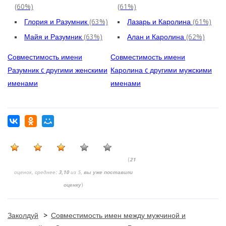
(60%)
(61%)
Глория и Разумник
(63%)
Лазарь и Каролина
(61%)
Майя и Разумник
(63%)
Алан и Каролина
(62%)
Совместимость имени
Совместимость имени
Разумник c другими женскими
Каролина c другими мужскими
именами
именами
(
21
оценок, среднее:
3,10
из 5,
вы уже поставили
оценку
)
Заколдуй
>
Совместимость имен между мужчиной и