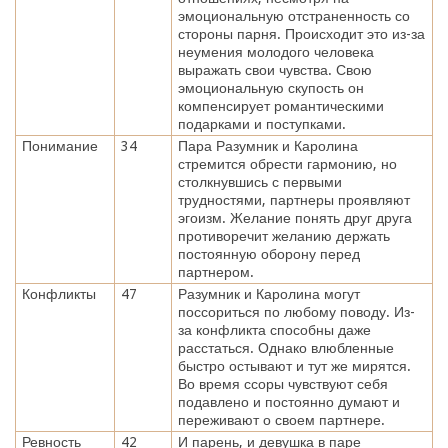
эмоциональную отстраненность со
стороны парня. Происходит это из-за
неумения молодого человека
выражать свои чувства. Свою
эмоциональную скупость он
компенсирует романтическими
подарками и поступками.
Понимание
34
Пара Разумник и Каролина
стремится обрести гармонию, но
столкнувшись с первыми
трудностями, партнеры проявляют
эгоизм. Желание понять друг друга
противоречит желанию держать
постоянную оборону перед
партнером.
Конфликты
47
Разумник и Каролина могут
поссориться по любому поводу. Из-
за конфликта способны даже
расстаться. Однако влюбленные
быстро остывают и тут же мирятся.
Во время ссоры чувствуют себя
подавлено и постоянно думают и
переживают о своем партнере.
Ревность
42
И парень, и девушка в паре