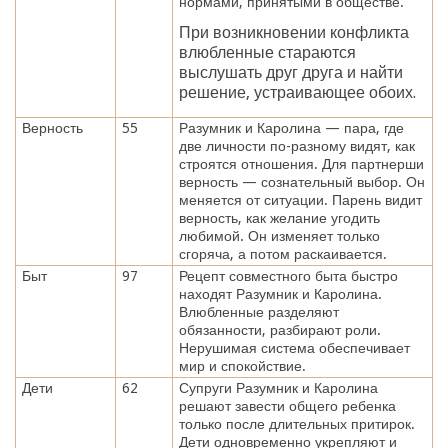
нормами, принятыми в обществе.
При возникновении конфликта
влюбленные стараются
выслушать друг друга и найти
решение, устраивающее обоих.
Верность
55
Разумник и Каролина — пара, где
две личности по-разному видят, как
строятся отношения. Для партнерши
верность — сознательный выбор. Он
меняется от ситуации. Парень видит
верность, как желание угодить
любимой. Он изменяет только
сгоряча, а потом раскаивается.
Быт
97
Рецепт совместного быта быстро
находят Разумник и Каролина.
Влюбленные разделяют
обязанности, разбирают роли.
Нерушимая система обеспечивает
мир и спокойствие.
Дети
62
Супруги Разумник и Каролина
решают завести общего ребенка
только после длительных притирок.
Дети одновременно укрепляют и