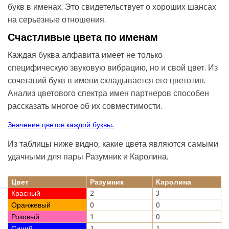
букв в именах. Это свидетельствует о хороших шансах
на серьезные отношения.
Счастливые цвета по именам
Каждая буква алфавита имеет не только
специфическую звуковую вибрацию, но и свой цвет. Из
сочетаний букв в имени складывается его цветотип.
Анализ цветового спектра имен партнеров способен
рассказать многое об их совместимости.
Значение цветов каждой буквы.
Из таблицы ниже видно, какие цвета являются самыми
удачными для пары Разумник и Каролина.
Цвет
Разумник
Каролина
Красный
2
3
Оранжевый
0
0
Розовый
1
0
Синий
1
1