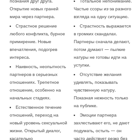
познания друг друга.
Тотальное непонимание.
Открытие новых граней
Частые ссоры из-за разного
мира через партнера.
взгляда на одну ситуацию.
Страстное решение
Страстность выражается
любого конфликта, бурное
в громких скандалах.
примирение. Новые
Партнеры сначала делают,
впечатления, подогрев
потом думают — пылкие
интереса.
натуры не готовы идти на
уступки.
Наивность, неопытность
партнеров в серьезных
Отсутствие желания
отношениях. Трепетное
удивлять, показывать
отношение, особенно на
чувственную натуру.
начальных стадиях.
Показная нежность только
на публике.
Естественное течение
отношений, переход на
Эмоции партнера
новый уровень сексуальной
захлестывают его, не дают
жизни. Открытый диалог,
подумать, остыть — он
касательно
часто действует резко без