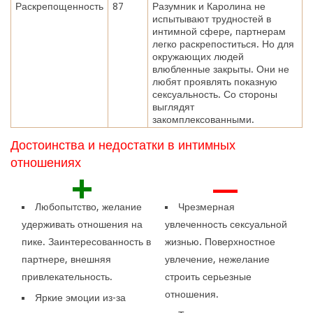
Раскрепощенность
87
Разумник и Каролина не
испытывают трудностей в
интимной сфере, партнерам
легко раскрепоститься. Но для
окружающих людей
влюбленные закрыты. Они не
любят проявлять показную
сексуальность. Со стороны
выглядят
закомплексованными.
Достоинства и недостатки в интимных
отношениях
+
—
Любопытство, желание
Чрезмерная
удерживать отношения на
увлеченность сексуальной
пике. Заинтересованность в
жизнью. Поверхностное
партнере, внешняя
увлечение, нежелание
привлекательность.
строить серьезные
отношения.
Яркие эмоции из-за