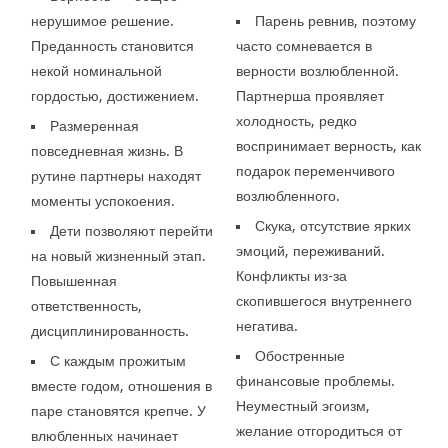
нерушимое решение.
Парень ревнив, поэтому
Преданность становится
часто сомневается в
некой номинальной
верности возлюбленной.
гордостью, достижением.
Партнерша проявляет
холодность, редко
Размеренная
воспринимает верность, как
повседневная жизнь. В
подарок переменчивого
рутине партнеры находят
возлюбленного.
моменты успокоения.
Скука, отсутствие ярких
Дети позволяют перейти
эмоций, переживаний.
на новый жизненный этап.
Конфликты из-за
Повышенная
скопившегося внутреннего
ответственность,
негатива.
дисциплинированность.
Обостренные
С каждым прожитым
финансовые проблемы.
вместе годом, отношения в
Неуместный эгоизм,
паре становятся крепче. У
желание отгородиться от
влюбленных начинает