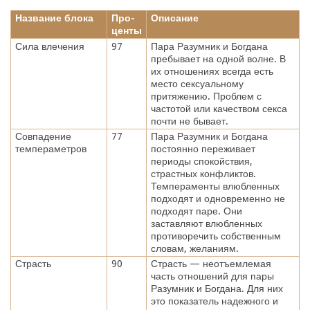
Название блока
Про-
Описание
центы
Сила влечения
97
Пара Разумник и Богдана
пребывает на одной волне. В
их отношениях всегда есть
место сексуальному
притяжению. Проблем с
частотой или качеством секса
почти не бывает.
Совпадение
77
Пара Разумник и Богдана
темпераметров
постоянно переживает
периоды спокойствия,
страстных конфликтов.
Темпераменты влюбленных
подходят и одновременно не
подходят паре. Они
заставляют влюбленных
противоречить собственным
словам, желаниям.
Страсть
90
Страсть — неотъемлемая
часть отношений для пары
Разумник и Богдана. Для них
это показатель надежного и