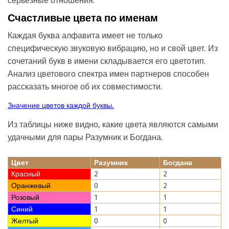
серьезные отношения.
Счастливые цвета по именам
Каждая буква алфавита имеет не только
специфическую звуковую вибрацию, но и свой цвет. Из
сочетаний букв в имени складывается его цветотип.
Анализ цветового спектра имен партнеров способен
рассказать многое об их совместимости.
Значение цветов каждой буквы.
Из таблицы ниже видно, какие цвета являются самыми
удачными для пары Разумник и Богдана.
Цвет
Разумник
Богдана
Красный
2
2
Оранжевый
0
2
Розовый
1
1
Синий
1
1
Желтый
0
0