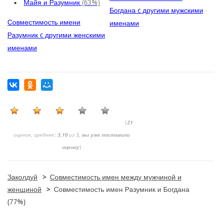
Майя и Разумник
(63%)
Богдана c другими мужскими
Совместимость имени
именами
Разумник c другими женскими
именами
(
21
оценок, среднее:
3,10
из 5,
вы уже поставили
оценку
)
Заколдуй
>
Совместимость имен между мужчиной и
женщиной
>
Совместимость имен Разумник и Богдана
(77%)