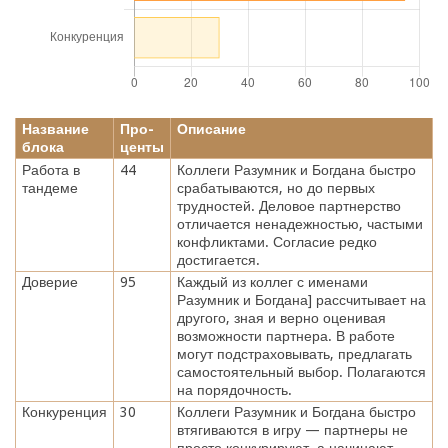
Название
Про-
Описание
блока
центы
Работа в
44
Коллеги Разумник и Богдана быстро
тандеме
срабатываются, но до первых
трудностей. Деловое партнерство
отличается ненадежностью, частыми
конфликтами. Согласие редко
достигается.
Доверие
95
Каждый из коллег с именами
Разумник и Богдана] рассчитывает на
другого, зная и верно оценивая
возможности партнера. В работе
могут подстраховывать, предлагать
самостоятельный выбор. Полагаются
на порядочность.
Конкуренция
30
Коллеги Разумник и Богдана быстро
втягиваются в игру — партнеры не
просто конкурируют, а начинают