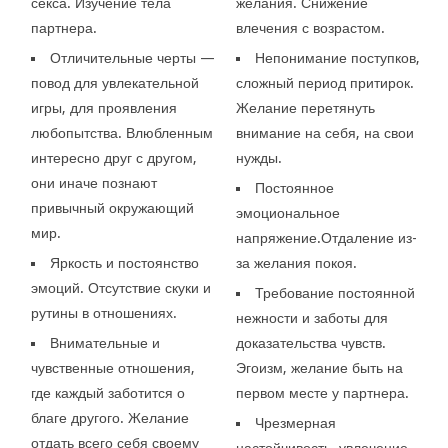
секса. Изучение тела
желания. Снижение
партнера.
влечения с возрастом.
Отличительные черты —
Непонимание поступков,
повод для увлекательной
сложный период притирок.
игры, для проявления
Желание перетянуть
любопытства. Влюбленным
внимание на себя, на свои
интересно друг с другом,
нужды.
они иначе познают
Постоянное
привычный окружающий
эмоциональное
мир.
напряжение.Отдаление из-
Яркость и постоянство
за желания покоя.
эмоций. Отсутствие скуки и
Требование постоянной
рутины в отношениях.
нежности и заботы для
Внимательные и
доказательства чувств.
чувственные отношения,
Эгоизм, желание быть на
где каждый заботится о
первом месте у партнера.
благе другого. Желание
Чрезмерная
отдать всего себя своему
настойчивость, увлечение