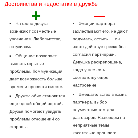
Достоинства и недостатки в дружбе
+
—
На фоне досуга
Эмоции партнера
возникают совместные
захлестывают его, не дают
увлечения. Любопытство,
подумать, остыть — он
энтузиазм.
часто действует резко без
согласия партнерши.
Общение позволяет
Девушка раскрепощена,
выявить скрытые
когда у нее есть
проблемы. Коммуникация
соответствующее
дает возможность больше
настроение.
времени провести вместе.
Вмешательство в жизнь
Дружелюбие становится
партнера, выбор
еще одной общей чертой.
неуместных тем для
Друзья помогают увидеть
разговоров. Разговоры на
проблемы отношений со
неприятные темы
стороны.
касательно прошлого.