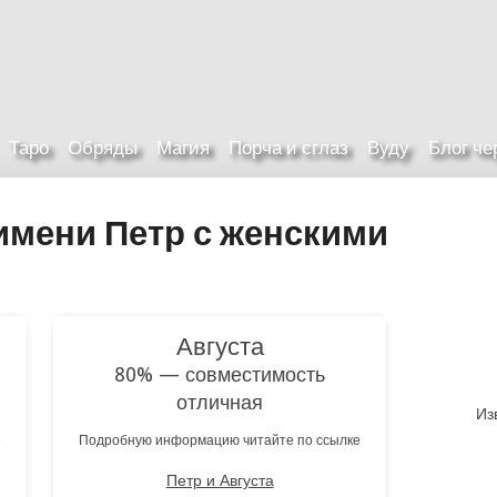
Таро
Обряды
Магия
Порча и сглаз
Вуду
Блог ч
имени Петр с женскими
Августа
80% — совместимость
отличная
Из
е
Подробную информацию читайте по ссылке
Петр и Августа