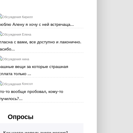
Кирилл
люблю Алену я хочу с ней встречаца...
Елена
гласна с вами, все доступно и лаконично.
асибо...
нина
рашные вещи за которые страшная
сплата только ...
Консол
кто-то вообще пробовал, кому-то
лучилось?...
Опросы
Как часто используете магию?