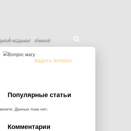
Поиск
ерной ведьмы
Имена
на
нашем
сайте
Задать вопрос
Задайте свой вопрос магу
Популярные статьи
вините. Данных пока нет.
Комментарии