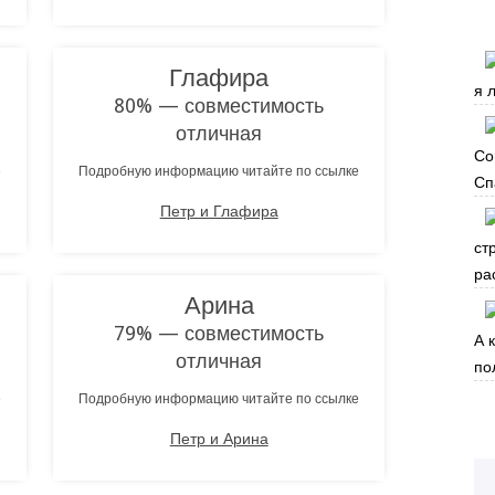
Глафира
я 
80% — совместимость
отличная
Со
е
Подробную информацию читайте по ссылке
Сп
Петр и Глафира
ст
ра
Арина
79% — совместимость
А 
отличная
по
е
Подробную информацию читайте по ссылке
Петр и Арина