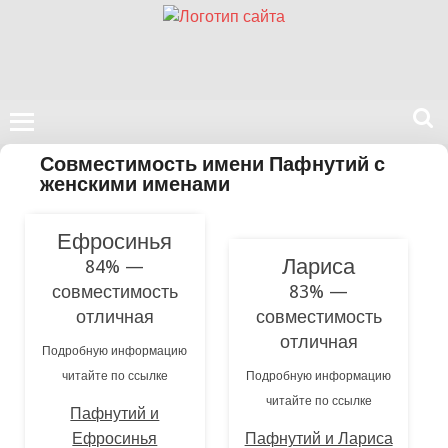
Поиск
Совместимость имени Пафнутий с
на
женскими именами
нашем
сайте
Ефросинья
Лариса
84% —
совместимость
83% —
отличная
совместимость
отличная
Подробную информацию
читайте по ссылке
Подробную информацию
читайте по ссылке
Пафнутий и
Ефросинья
Пафнутий и Лариса