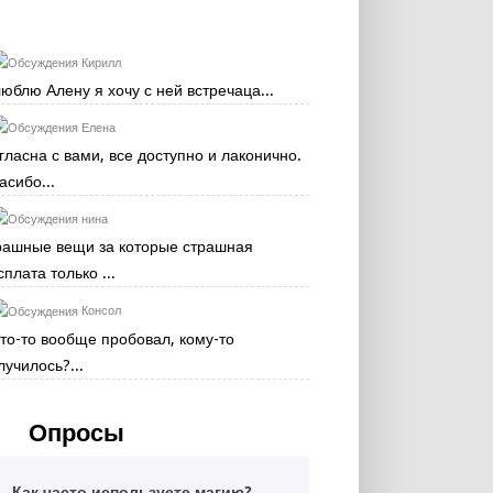
Кирилл
люблю Алену я хочу с ней встречаца...
Елена
гласна с вами, все доступно и лаконично.
асибо...
нина
рашные вещи за которые страшная
сплата только ...
Консол
кто-то вообще пробовал, кому-то
лучилось?...
Опросы
Как часто используете магию?