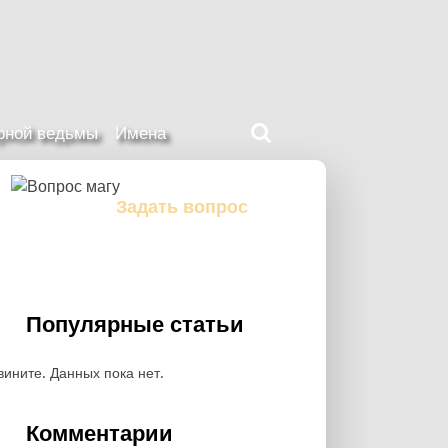
Поиск
ерной ведьмы
Имена
на
нашем
сайте
Задать вопрос
Задайте свой вопрос магу
Популярные статьи
вините. Данных пока нет.
Комментарии