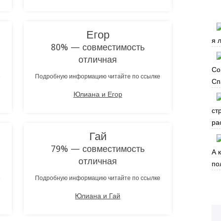
Егор
я 
80% — совместимость
отличная
Со
е
Подробную информацию читайте по ссылке
Сп
Юлиана и Егор
ст
ра
Гай
79% — совместимость
А 
отличная
по
е
Подробную информацию читайте по ссылке
Юлиана и Гай