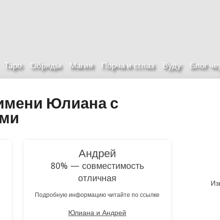
Таро
Обряды
Магия
Порча и сглаз
Вуду
Блог ч
имени Юлиана с
ами
Андрей
80% — совместимость
отличная
Из
е
Подробную информацию читайте по ссылке
Юлиана и Андрей