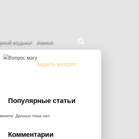
Поиск
ерной ведьмы
Имена
на
нашем
сайте
Задать вопрос
Задайте свой вопрос магу
Популярные статьи
вините. Данных пока нет.
Комментарии