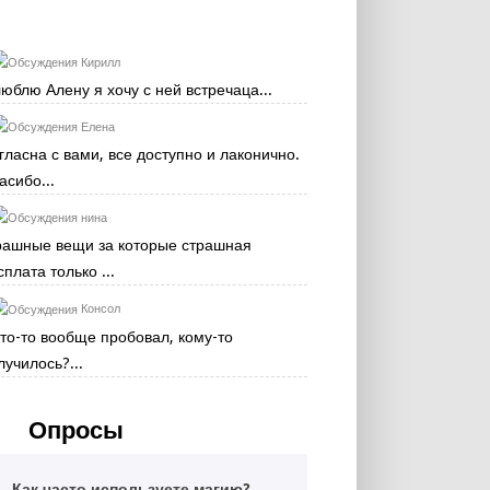
Кирилл
люблю Алену я хочу с ней встречаца...
Елена
гласна с вами, все доступно и лаконично.
асибо...
нина
рашные вещи за которые страшная
сплата только ...
Консол
кто-то вообще пробовал, кому-то
лучилось?...
Опросы
Как часто используете магию?