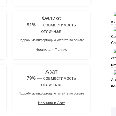
Феликс
я 
81% — совместимость
отличная
Со
е
Подробную информацию читайте по ссылке
Сп
Неонила и Феликс
ст
ра
Азат
79% — совместимость
А 
отличная
по
е
Подробную информацию читайте по ссылке
Неонила и Азат