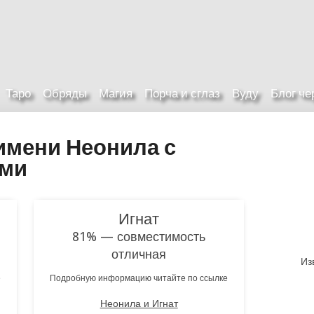
Таро
Обряды
Магия
Порча и сглаз
Вуду
Блог ч
имени Неонила с
ами
Игнат
81% — совместимость
отличная
Из
е
Подробную информацию читайте по ссылке
Неонила и Игнат