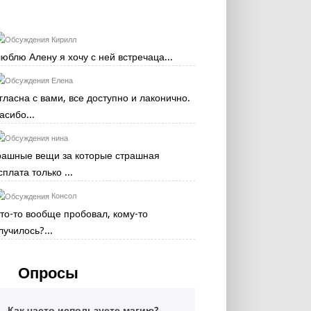
Кирилл
люблю Алену я хочу с ней встречаца...
Елена
гласна с вами, все доступно и лаконично.
асибо...
нина
рашные вещи за которые страшная
сплата только ...
Консол
кто-то вообще пробовал, кому-то
лучилось?...
Опросы
Как часто используете магию?