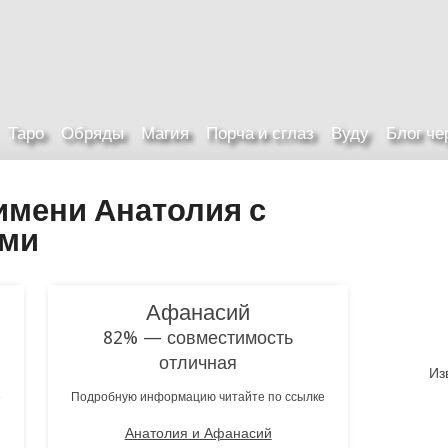
Таро
Обряды
Магия
Порча и сглаз
Вуду
Блог ч
имени Анатолия с
ами
Афанасий
82% — совместимость
отличная
Из
е
Подробную информацию читайте по ссылке
Анатолия и Афанасий