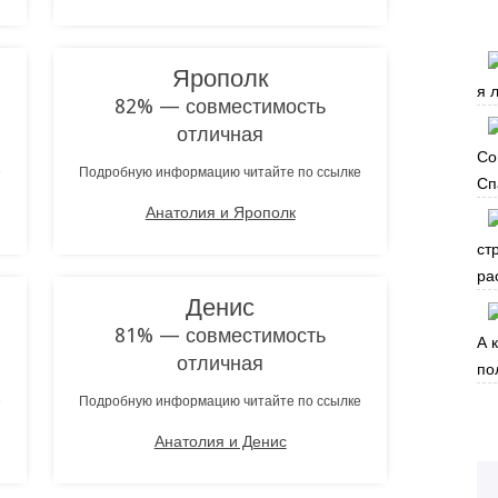
Ярополк
я 
82% — совместимость
отличная
Со
е
Подробную информацию читайте по ссылке
Сп
Анатолия и Ярополк
ст
ра
Денис
81% — совместимость
А 
отличная
по
е
Подробную информацию читайте по ссылке
Анатолия и Денис