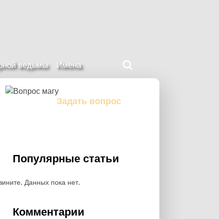
Поиск
ерной ведьмы
Имена
на
нашем
сайте
Задать вопрос
Задайте свой вопрос магу
Популярные статьи
вините. Данных пока нет.
Комментарии