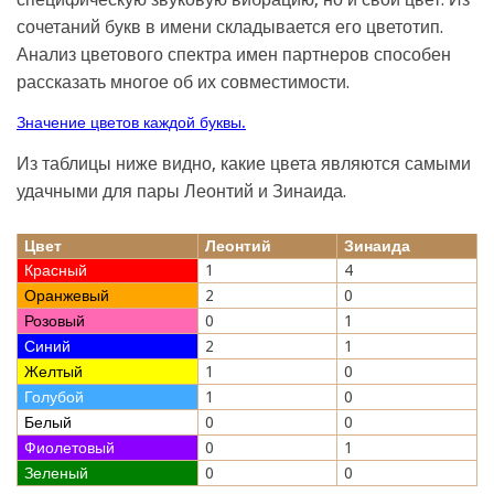
сочетаний букв в имени складывается его цветотип.
Анализ цветового спектра имен партнеров способен
рассказать многое об их совместимости.
Значение цветов каждой буквы.
Из таблицы ниже видно, какие цвета являются самыми
удачными для пары Леонтий и Зинаида.
Цвет
Леонтий
Зинаида
Красный
1
4
Оранжевый
2
0
Розовый
0
1
Синий
2
1
Желтый
1
0
Голубой
1
0
Белый
0
0
Фиолетовый
0
1
Зеленый
0
0