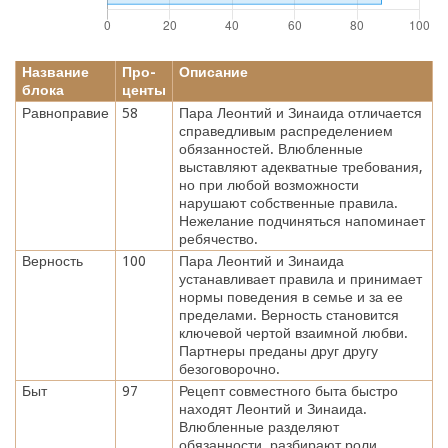
Название
Про-
Описание
блока
центы
Равноправие
58
Пара Леонтий и Зинаида отличается
справедливым распределением
обязанностей. Влюбленные
выставляют адекватные требования,
но при любой возможности
нарушают собственные правила.
Нежелание подчиняться напоминает
ребячество.
Верность
100
Пара Леонтий и Зинаида
устанавливает правила и принимает
нормы поведения в семье и за ее
пределами. Верность становится
ключевой чертой взаимной любви.
Партнеры преданы друг другу
безоговорочно.
Быт
97
Рецепт совместного быта быстро
находят Леонтий и Зинаида.
Влюбленные разделяют
обязанности, разбирают роли.