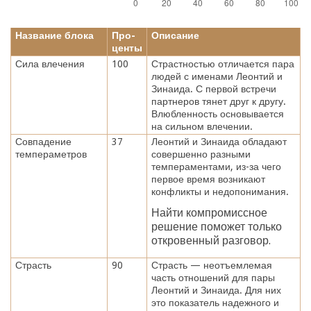
Название блока
Про-
Описание
центы
Сила влечения
100
Страстностью отличается пара
людей с именами Леонтий и
Зинаида. С первой встречи
партнеров тянет друг к другу.
Влюбленность основывается
на сильном влечении.
Совпадение
37
Леонтий и Зинаида обладают
темпераметров
совершенно разными
темпераментами, из-за чего
первое время возникают
конфликты и недопонимания.
Найти компромиссное
решение поможет только
откровенный разговор.
Страсть
90
Страсть — неотъемлемая
часть отношений для пары
Леонтий и Зинаида. Для них
это показатель надежного и