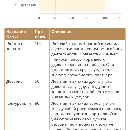
Название
Про-
Описание
блока
центы
Работа в
100
Рабочий тандем Леонтий и Зинаида
тандеме
с удовольствием приступает к общей
деятельности. Совместный бизнес
приносит массу морального
удовлетворения и прибыли. Они
умеют помочь друг другу, всегда
знают о потребностях партнера.
Доверие
56
Леонтий и Зинаида долго учатся
доверять друг другу. Будущее
тандема зависит от общего желания
и взаимных уступок.
Конкуренция
80
Леонтий и Зинаида соревнуются
между собой ради самого процесса,
а не желая унизить партнера. Они
умеют показать свои лучшие
стороны, но и поднять к тому же
уровню более отстающего человека.