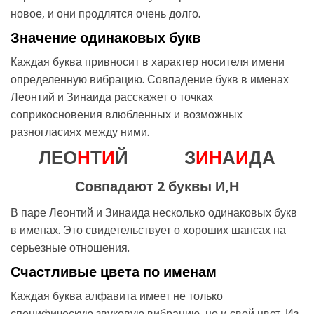
новое, и они продлятся очень долго.
Значение одинаковых букв
Каждая буква привносит в характер носителя имени
определенную вибрацию. Совпадение букв в именах
Леонтий и Зинаида расскажет о точках
соприкосновения влюбленных и возможных
разногласиях между ними.
ЛЕО
Н
Т
И
Й
З
И
Н
А
И
ДА
Совпадают 2 буквы И,Н
В паре Леонтий и Зинаида несколько одинаковых букв
в именах. Это свидетельствует о хороших шансах на
серьезные отношения.
Счастливые цвета по именам
Каждая буква алфавита имеет не только
специфическую звуковую вибрацию, но и свой цвет. Из