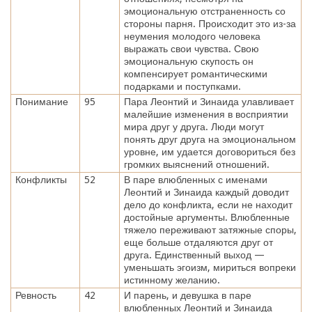
эмоциональную отстраненность со
стороны парня. Происходит это из-за
неумения молодого человека
выражать свои чувства. Свою
эмоциональную скупость он
компенсирует романтическими
подарками и поступками.
Понимание
95
Пара Леонтий и Зинаида улавливает
малейшие изменения в восприятии
мира друг у друга. Люди могут
понять друг друга на эмоциональном
уровне, им удается договориться без
громких выяснений отношений.
Конфликты
52
В паре влюбленных с именами
Леонтий и Зинаида каждый доводит
дело до конфликта, если не находит
достойные аргументы. Влюбленные
тяжело переживают затяжные споры,
еще больше отдаляются друг от
друга. Единственный выход —
уменьшать эгоизм, мириться вопреки
истинному желанию.
Ревность
42
И парень, и девушка в паре
влюбленных Леонтий и Зинаида