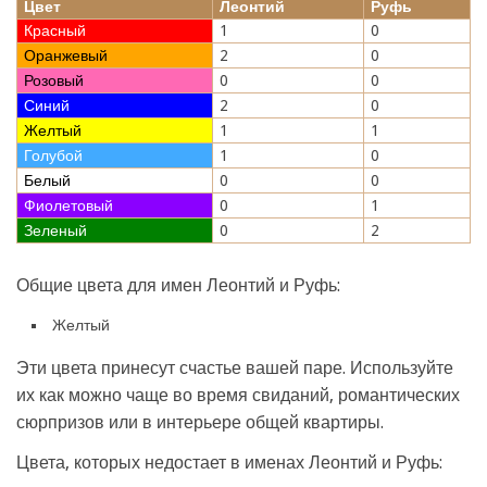
Цвет
Леонтий
Руфь
Красный
1
0
Оранжевый
2
0
Розовый
0
0
Синий
2
0
Желтый
1
1
Голубой
1
0
Белый
0
0
Фиолетовый
0
1
Зеленый
0
2
Общие цвета для имен Леонтий и Руфь:
Желтый
Эти цвета принесут счастье вашей паре. Используйте
их как можно чаще во время свиданий, романтических
сюрпризов или в интерьере общей квартиры.
Цвета, которых недостает в именах Леонтий и Руфь: