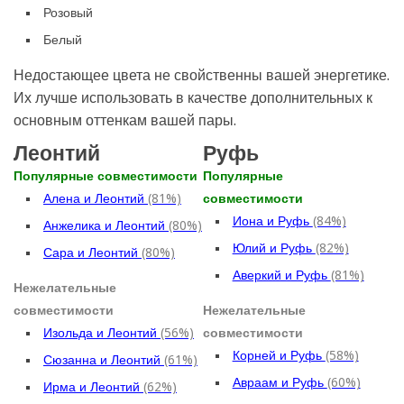
Розовый
Белый
Недостающее цвета не свойственны вашей энергетике.
Их лучше использовать в качестве дополнительных к
основным оттенкам вашей пары.
Леонтий
Руфь
Популярные совместимости
Популярные
Алена и Леонтий
(81%)
совместимости
Иона и Руфь
(84%)
Анжелика и Леонтий
(80%)
Юлий и Руфь
(82%)
Сара и Леонтий
(80%)
Аверкий и Руфь
(81%)
Нежелательные
совместимости
Нежелательные
Изольда и Леонтий
(56%)
совместимости
Корней и Руфь
(58%)
Сюзанна и Леонтий
(61%)
Авраам и Руфь
(60%)
Ирма и Леонтий
(62%)