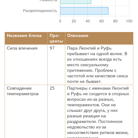
Название блока
Про-
Описание
центы
Сила влечения
97
Пара Леонтий и Руфь
пребывает на одной волне. В
их отношениях всегда есть
место сексуальному
притяжению. Проблем с
частотой или качеством секса
почти не бывает.
Совпадение
25
Партнеры с именами Леонтий
темпераметров
и Руфь не сходится в спорных
вопросах из-за разных,
темпераментов. Они не
слышат друг друга, у них
разные реакции на
раздражители. Постоянное
недовольство из-за
несоответствия ритмов жизни,
мировоззрения.