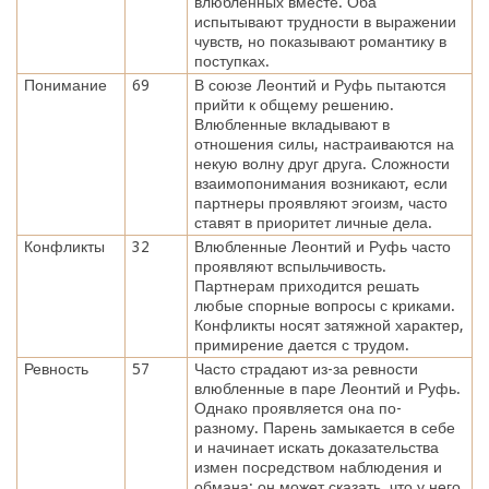
влюбленных вместе. Оба
испытывают трудности в выражении
чувств, но показывают романтику в
поступках.
Понимание
69
В союзе Леонтий и Руфь пытаются
прийти к общему решению.
Влюбленные вкладывают в
отношения силы, настраиваются на
некую волну друг друга. Сложности
взаимопонимания возникают, если
партнеры проявляют эгоизм, часто
ставят в приоритет личные дела.
Конфликты
32
Влюбленные Леонтий и Руфь часто
проявляют вспыльчивость.
Партнерам приходится решать
любые спорные вопросы с криками.
Конфликты носят затяжной характер,
примирение дается с трудом.
Ревность
57
Часто страдают из-за ревности
влюбленные в паре Леонтий и Руфь.
Однако проявляется она по-
разному. Парень замыкается в себе
и начинает искать доказательства
измен посредством наблюдения и
обмана: он может сказать, что у него