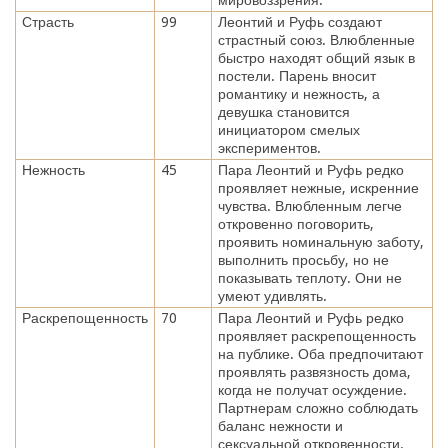
Страсть
99
Леонтий и Руфь создают
страстный союз. Влюбленные
быстро находят общий язык в
постели. Парень вносит
романтику и нежность, а
девушка становится
инициатором смелых
экспериментов.
Нежность
45
Пара Леонтий и Руфь редко
проявляет нежные, искренние
чувства. Влюбленным легче
откровенно поговорить,
проявить номинальную заботу,
выполнить просьбу, но не
показывать теплоту. Они не
умеют удивлять.
Раскрепощенность
70
Пара Леонтий и Руфь редко
проявляет раскрепощенность
на публике. Оба предпочитают
проявлять развязность дома,
когда не получат осуждение.
Партнерам сложно соблюдать
баланс нежности и
сексуальной откровенности.