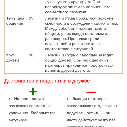
лучше узнать друг друга. Они
используют опыт для дальнейшего
совместного развития.
Темы для
99
Леонтий и Руфь проявляют похожие
общения
склонности в обсуждении каких-то тем.
Между собой они находят много
общего, у них всегда есть темы для
разговоров. Проявляют роли
слушателей и рассказчиков в
соответствии с ситуацией.
Круг
90
Леонтий и Руфь с радостью заводят
друзей
общих друзей. Обычно одному из
партнеров приходится подстроиться,
принять друзей другого.
Достоинства и недостатки в дружбе
+
—
На фоне досуга
Эмоции партнера
возникают совместные
захлестывают его, не дают
увлечения. Любопытство,
подумать, остыть — он
энтузиазм.
часто действует резко без
согласия партнерши.