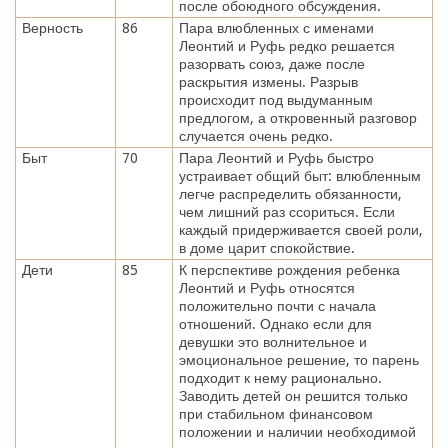
после обоюдного обсуждения.
Верность
86
Пара влюбленных с именами
Леонтий и Руфь редко решается
разорвать союз, даже после
раскрытия измены. Разрыв
происходит под выдуманным
предлогом, а откровенный разговор
случается очень редко.
Быт
70
Пара Леонтий и Руфь быстро
устраивает общий быт: влюбленным
легче распределить обязанности,
чем лишний раз ссориться. Если
каждый придерживается своей роли,
в доме царит спокойствие.
Дети
85
К перспективе рождения ребенка
Леонтий и Руфь относятся
положительно почти с начала
отношений. Однако если для
девушки это волнительное и
эмоциональное решение, то парень
подходит к нему рационально.
Заводить детей он решится только
при стабильном финансовом
положении и наличии необходимой