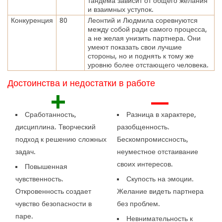
тандема зависит от общего желания
и взаимных уступок.
Конкуренция
80
Леонтий и Людмила соревнуются
между собой ради самого процесса,
а не желая унизить партнера. Они
умеют показать свои лучшие
стороны, но и поднять к тому же
уровню более отстающего человека.
Достоинства и недостатки в работе
+
—
Сработанность,
Разница в характере,
дисциплина. Творческий
разобщенность.
подход к решению сложных
Бескомпромиссность,
задач.
неуместное отстаивание
своих интересов.
Повышенная
чувственность.
Скупость на эмоции.
Откровенность создает
Желание видеть партнера
чувство безопасности в
без проблем.
паре.
Невнимательность к