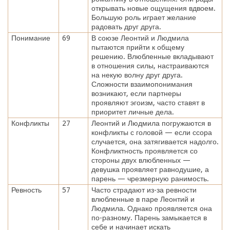
открывать новые ощущения вдвоем.
Большую роль играет желание
радовать друг друга.
Понимание
69
В союзе Леонтий и Людмила
пытаются прийти к общему
решению. Влюбленные вкладывают
в отношения силы, настраиваются
на некую волну друг друга.
Сложности взаимопонимания
возникают, если партнеры
проявляют эгоизм, часто ставят в
приоритет личные дела.
Конфликты
27
Леонтий и Людмила погружаются в
конфликты с головой — если ссора
случается, она затягивается надолго.
Конфликтность проявляется со
стороны двух влюбленных —
девушка проявляет равнодушие, а
парень — чрезмерную ранимость.
Ревность
57
Часто страдают из-за ревности
влюбленные в паре Леонтий и
Людмила. Однако проявляется она
по-разному. Парень замыкается в
себе и начинает искать