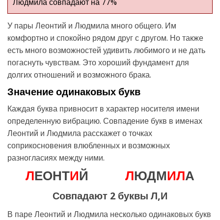
Людмила совпадают на 77%
У пары Леонтий и Людмила много общего. Им
комфортно и спокойно рядом друг с другом. Но также
есть много возможностей удивить любимого и не дать
погаснуть чувствам. Это хороший фундамент для
долгих отношений и возможного брака.
Значение одинаковых букв
Каждая буква привносит в характер носителя имени
определенную вибрацию. Совпадение букв в именах
Леонтий и Людмила расскажет о точках
соприкосновения влюбленных и возможных
разногласиях между ними.
Л
ЕОНТ
И
Й
Л
ЮДМ
И
Л
А
Совпадают 2 буквы Л,И
В паре Леонтий и Людмила несколько одинаковых букв