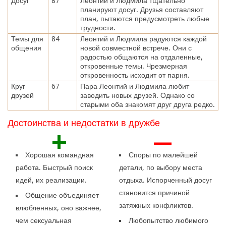
Досуг
87
Леонтий и Людмила тщательно
планируют досуг. Друзья составляют
план, пытаются предусмотреть любые
трудности.
Темы для
84
Леонтий и Людмила радуются каждой
общения
новой совместной встрече. Они с
радостью общаются на отдаленные,
откровенные темы. Чрезмерная
откровенность исходит от парня.
Круг
67
Пара Леонтий и Людмила любит
друзей
заводить новых друзей. Однако со
старыми оба знакомят друг друга редко.
Достоинства и недостатки в дружбе
+
—
Хорошая командная
Споры по малейшей
работа. Быстрый поиск
детали, по выбору места
идей, их реализации.
отдыха. Испорченный досуг
становится причиной
Общение объединяет
затяжных конфликтов.
влюбленных, оно важнее,
чем сексуальная
Любопытство любимого