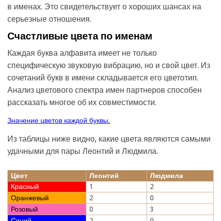
в именах. Это свидетельствует о хороших шансах на
серьезные отношения.
Счастливые цвета по именам
Каждая буква алфавита имеет не только
специфическую звуковую вибрацию, но и свой цвет. Из
сочетаний букв в имени складывается его цветотип.
Анализ цветового спектра имен партнеров способен
рассказать многое об их совместимости.
Значение цветов каждой буквы.
Из таблицы ниже видно, какие цвета являются самыми
удачными для пары Леонтий и Людмила.
Цвет
Леонтий
Людмила
Красный
1
2
Оранжевый
2
0
Розовый
0
3
Синий
2
0