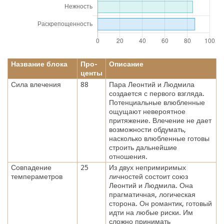
Название блока
Про-
Описание
центы
Сила влечения
88
Пара Леонтий и Людмила
создается с первого взгляда.
Потенциальные влюбленные
ощущают невероятное
притяжение. Влечение не дает
возможности обдумать,
насколько влюбленные готовы
строить дальнейшие
отношения.
Совпадение
25
Из двух непримиримых
темпераметров
личностей состоит союз
Леонтий и Людмила. Она
прагматичная, логическая
сторона. Он романтик, готовый
идти на любые риски. Им
сложно принимать