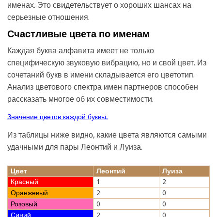
именах. Это свидетельствует о хороших шансах на
серьезные отношения.
Счастливые цвета по именам
Каждая буква алфавита имеет не только
специфическую звуковую вибрацию, но и свой цвет. Из
сочетаний букв в имени складывается его цветотип.
Анализ цветового спектра имен партнеров способен
рассказать многое об их совместимости.
Значение цветов каждой буквы.
Из таблицы ниже видно, какие цвета являются самыми
удачными для пары Леонтий и Луиза.
Цвет
Леонтий
Луиза
Красный
1
2
Оранжевый
2
0
Розовый
0
0
Синий
2
0