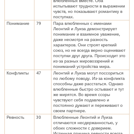
влюбленных вместе. Оба
испытывают трудности в выражении
чувств, но показывают романтику в
поступках.
Понимание
79
Пара влюбленных с именами
Леонтий и Луиза демонстрирует
понимание и взаимное уважение,
даже несмотря на разность
характеров. Они строят крепкий
союз, но не всегда верно оценивают
поступки друг друга. Происходит это
из-за разных мировоззрений и
пониманий устройства мира.
Конфликты
47
Леонтий и Луиза могут поссориться
по любому поводу. Из-за конфликта
способны даже расстаться. Однако
влюбленные быстро остывают и тут
же мирятся. Во время ссоры
чувствуют себя подавлено и
постоянно думают и переживают о
своем партнере.
Ревность
30
Влюбленные Леонтий и Луиза
отличаются несдержанностью, у
обоих сложности с доверием.
Истинная причина ревности всегда