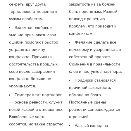
секреты друг друга,
закрытость из-за боязни
терпеливое отношение к
быть непонятым. Разный
чужим слабостям.
подход к решению
проблем, что приводит к
Взаимная любовь и
конфликтам.
умение признавать свои
ошибки помогают быстро
Желание сделать все
устранять причину
по-своему и уверенность в
конфликта. Причины и
собственной правоте.
обстоятельства прошлых
Сомнения в правильности
ссор после завершения
слов и поступков партнера.
конфликта больше не
Придирки становятся
упоминаются.
причиной закрытости,
Темперамент партнеров
обмана во благо.
— основа ревности, служит
Постоянные сцены
некой искрой в отношениях.
ревности сопровождаются
Влюбленные часто
агрессией.
ссорятся, но также страстно
Разный взгляд на