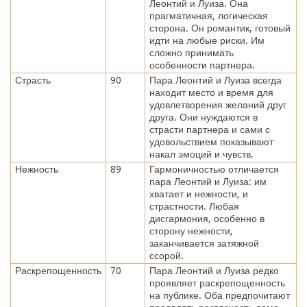
Леонтий и Луиза. Она
прагматичная, логическая
сторона. Он романтик, готовый
идти на любые риски. Им
сложно принимать
особенности партнера.
Страсть
90
Пара Леонтий и Луиза всегда
находит место и время для
удовлетворения желаний друг
друга. Они нуждаются в
страсти партнера и сами с
удовольствием показывают
накал эмоций и чувств.
Нежность
89
Гармоничностью отличается
пара Леонтий и Луиза: им
хватает и нежности, и
страстности. Любая
дисгармония, особенно в
сторону нежности,
заканчивается затяжной
ссорой.
Раскрепощенность
70
Пара Леонтий и Луиза редко
проявляет раскрепощенность
на публике. Оба предпочитают