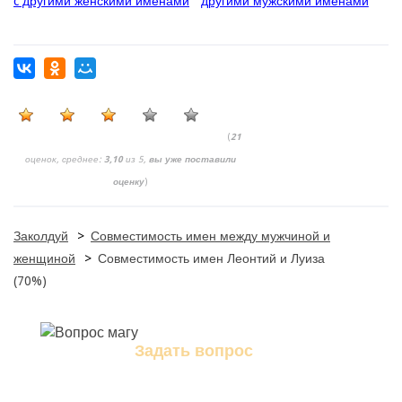
c другими женскими именами
другими мужскими именами
(
21
оценок, среднее:
3,10
из 5,
вы уже поставили
оценку
)
Заколдуй
>
Совместимость имен между мужчиной и
женщиной
>
Совместимость имен Леонтий и Луиза
(70%)
Задать вопрос
Задайте свой вопрос магу