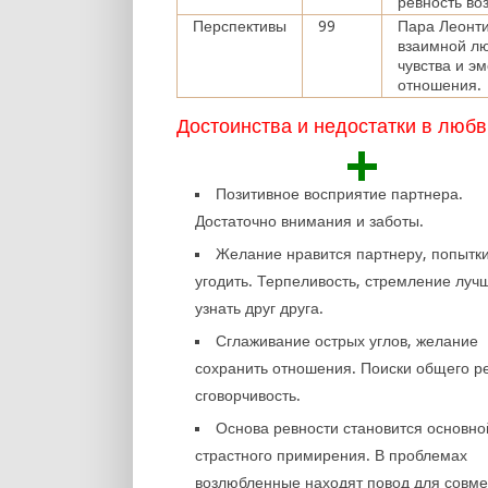
ревность во
Перспективы
99
Пара Леонти
взаимной лю
чувства и э
отношения.
Достоинства и недостатки в любв
+
Позитивное восприятие партнера.
Достаточно внимания и заботы.
Желание нравится партнеру, попытк
угодить. Терпеливость, стремление луч
узнать друг друга.
Сглаживание острых углов, желание
сохранить отношения. Поиски общего р
сговорчивость.
Основа ревности становится основно
страстного примирения. В проблемах
возлюбленные находят повод для совм