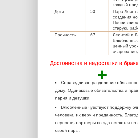
каждый прид
Дети
50
Пара Леонти
создания но
Появившиеся
старую, раб
Прочность
67
Леонтий и Л
Влюбленные
ценный урок
очарование,
Достоинства и недостатки в брак
+
Справедливое разделение обязаннос
дому. Одинаковые обязательства и пра
парня и девушки.
Влюбленные чувствуют поддержку бл
человека, их веру и преданность. Благо
верности, партнеры всегда остаются на
своей пары.