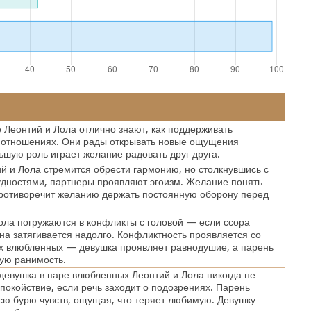
Леонтий и Лола отлично знают, как поддерживать
 отношениях. Они рады открывать новые ощущения
ьшую роль играет желание радовать друг друга.
й и Лола стремится обрести гармонию, но столкнувшись с
дностями, партнеры проявляют эгоизм. Желание понять
противоречит желанию держать постоянную оборону перед
ола погружаются в конфликты с головой — если ссора
она затягивается надолго. Конфликтность проявляется со
х влюбленных — девушка проявляет равнодушие, а парень
ую ранимость.
 девушка в паре влюбленных Леонтий и Лола никогда не
покойствие, если речь заходит о подозрениях. Парень
сю бурю чувств, ощущая, что теряет любимую. Девушку