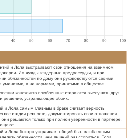
нтий и Лола выстраивают свои отношения на взаимном
доверии. Им чужды гендерные предрассудки, и при
ии обязанностей по дому они руководствуются своими
 умениями, а не нормами, принятыми в обществе.
овении конфликта влюбленные стараются выслушать друг
ти решение, устраивающее обоих.
й и Лола самым главным в браке считает верность.
з все стадии ревности, документировать свои отношения
они решаются только при полной уверенности в партнере.
рощают.
й и Лола быстро устраивает общий быт: влюбленным
еделить обязанности, чем лишний раз ссориться. Если