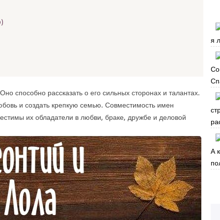
)
я 
Со
Сп
Оно способно рассказать о его сильных сторонах и талантах.
юбовь и создать крепкую семью. Совместимость имен
ст
местимы их обладатели в любви, браке, дружбе и деловой
ра
А 
по