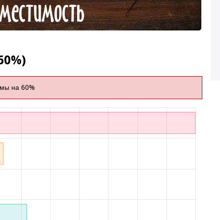
60%)
имы на 60%