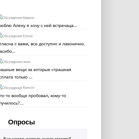
Кирилл
люблю Алену я хочу с ней встречаца...
Елена
гласна с вами, все доступно и лаконично.
асибо...
нина
рашные вещи за которые страшная
сплата только ...
Консол
кто-то вообще пробовал, кому-то
лучилось?...
Опросы
Как часто используете магию?