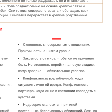
злюбленного не только раздражает, но и отталкивает.
й и Лола создает семью на основе крепкой связи и
бви. Они готовы совершенствовать и обогащать свои
моции. Симпатия перерастает в крепкие родственные
и
—
Склонность к несерьезным отношениям.
Практичность на низком уровне.
и ему
Закрытость от мира, чтобы он не причинил
ше
боль. Неготовность перейти на новую стадию,
когда доверие — обязательное условие.
Конфликтность возлюбленной, когда
ешения,
ситуация лично ей вредит. Конфликтность
партнера, когда он не в состоянии совладать с
чувствами.
й
Недоверие становится причиной
естной
постоянных, беспочвенных обвинений. Ложь во