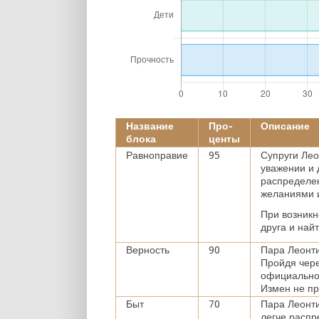
Название
Про-
Описание
блока
центы
Равноправие
95
Супруги Лео
уважении и 
распределен
желаниями и
При возникн
друга и най
Верность
90
Пара Леонти
Пройдя чере
официально 
Измен не п
Быт
70
Пара Леонти
легче распр