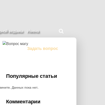
Поиск
ерной ведьмы
Имена
на
нашем
сайте
Задать вопрос
Задайте свой вопрос магу
Популярные статьи
вините. Данных пока нет.
Комментарии