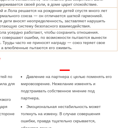
ерживается своей роли, в доме царит спокойствие.
й и Лола решается на рождение детей спустя много лет
рмального союза — он отличается шаткой гармонией.
 дети вносят неопределенность, заставляют нарушить
отающую систему безопасного взаимодействия.
ола усердно работают, чтобы сохранить отношения.
 совершают ошибки, по возможности пытаются вынести
. Труды часто не приносят награду — союз теряет свое
 а влюбленные пытаются его оживить.
е
—
тей по
Давление на партнера с целью поменять его
вила для
мировоззрение. Нежелание изменять и
подстраивать собственное мнение под
партнера.
изкого
даря
Эмоциональная нестабильность может
 стороне
толкнуть на измену. В случае совершения
ошибки, правда тщательно скрывается,
обрастая ложью.