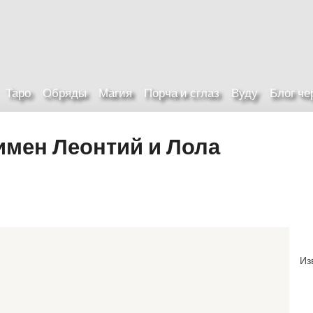
Таро
Обряды
Магия
Порча и сглаз
Вуду
Блог ч
имен Леонтий и Лола
Из