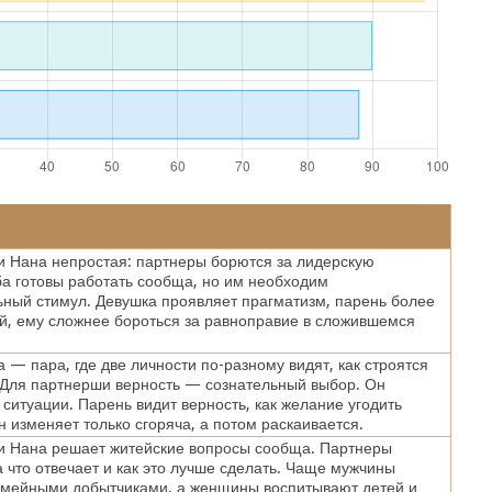
 Нана непростая: партнеры борются за лидерскую
а готовы работать сообща, но им необходим
ный стимул. Девушка проявляет прагматизм, парень более
, ему сложнее бороться за равноправие в сложившемся
 — пара, где две личности по-разному видят, как строятся
 Для партнерши верность — сознательный выбор. Он
 ситуации. Парень видит верность, как желание угодить
 изменяет только сгоряча, а потом раскаивается.
и Нана решает житейские вопросы сообща. Партнеры
за что отвечает и как это лучше сделать. Чаще мужчины
емейными добытчиками, а женщины воспитывают детей и