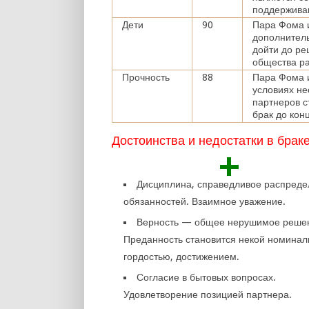
поддержива
Дети
90
Пара Фома и
дополнител
дойти до ре
общества ра
Прочность
88
Пара Фома 
условиях не
партнеров с
брак до кон
Достоинства и недостатки в брак
+
Дисциплина, справедливое распред
обязанностей. Взаимное уважение.
Верность — общее нерушимое реше
Преданность становится некой номинал
гордостью, достижением.
Согласие в бытовых вопросах.
Удовлетворение позицией партнера.