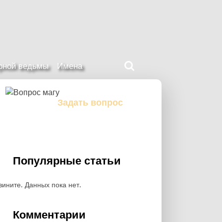
Поиск
ерной ведьмы
Имена
на
нашем
сайте
Задать вопрос
Задайте свой вопрос магу
Популярные статьи
вините. Данных пока нет.
Комментарии