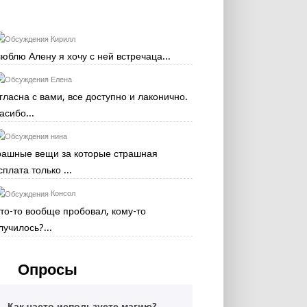
Кирилл
люблю Алену я хочу с ней встречаца...
Елена
гласна с вами, все доступно и лаконично.
асибо...
нина
рашные вещи за которые страшная
сплата только ...
Консол
кто-то вообще пробовал, кому-то
лучилось?...
Опросы
Как часто используете магию?