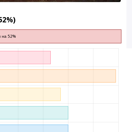
52%)
ы на 52%