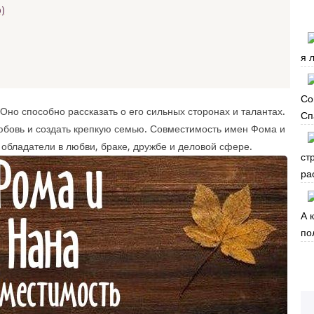
)
я 
Со
Оно способно рассказать о его сильных сторонах и талантах.
Сп
юбовь и создать крепкую семью. Совместимость имен Фома и
 обладатели в любви, браке, дружбе и деловой сфере.
ст
ра
А 
по