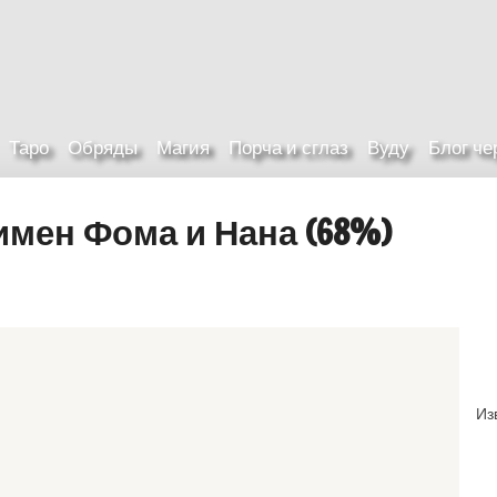
Таро
Обряды
Магия
Порча и сглаз
Вуду
Блог ч
мен Фома и Нана (68%)
Из