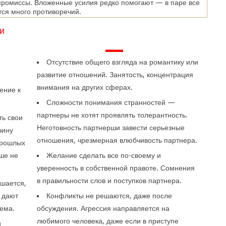
промиссы. Вложенные усилия редко помогают — в паре все
тся много противоречий.
и
—
Отсутствие общего взгляда на романтику или
развитие отношений. Занятость, концентрация
внимания на других сферах.
ение к
Сложности понимания странностей —
партнеры не хотят проявлять толерантность.
ть свои
Неготовность партнерши завести серьезные
чину
отношения, чрезмерная влюбчивость партнера.
прошлых
ше не
Желание сделать все по-своему и
уверенность в собственной правоте. Сомнения
в правильности слов и поступков партнера.
ьшается,
 дают
Конфликты не решаются, даже после
лема.
обсуждения. Агрессия направляется на
любимого человека, даже если в приступе
и