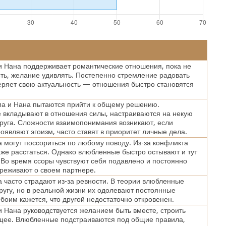
 Нана поддерживает романтические отношения, пока не
сть, желание удивлять. Постепенно стремление радовать
теряет свою актуальность — отношения быстро становятся
а и Нана пытаются прийти к общему решению.
вкладывают в отношения силы, настраиваются на некую
друга. Сложности взаимопонимания возникают, если
оявляют эгоизм, часто ставят в приоритет личные дела.
 могут поссориться по любому поводу. Из-за конфликта
же расстаться. Однако влюбленные быстро остывают и тут
 Во время ссоры чувствуют себя подавлено и постоянно
реживают о своем партнере.
 часто страдают из-за ревности. В теории влюбленные
другу, но в реальной жизни их одолевают постоянные
боим кажется, что другой недостаточно откровенен.
 Нана руководствуется желанием быть вместе, строить
щее. Влюбленные подстраиваются под общие правила,