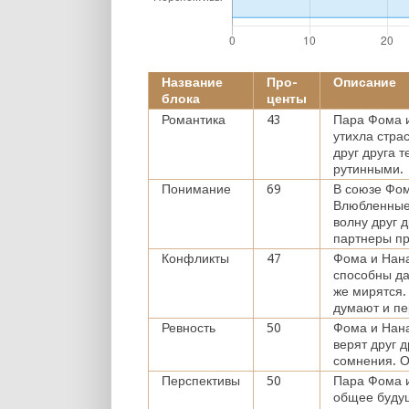
Название
Про-
Описание
блока
центы
Романтика
43
Пара Фома и
утихла стра
друг друга 
рутинными.
Понимание
69
В союзе Фом
Влюбленные 
волну друг 
партнеры пр
Конфликты
47
Фома и Нана
способны да
же мирятся.
думают и пе
Ревность
50
Фома и Нана
верят друг 
сомнения. О
Перспективы
50
Пара Фома и
общее буду