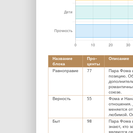
Название
Про-
Описание
блока
центы
Равноправие
77
Пара Фома и
позицию. Об
дополнитель
романтичный
союзе.
Верность
55
Фома и Нана
отношения.
меняется от
любимой. Он
Быт
98
Пара Фома 
знают, кто 
являются с