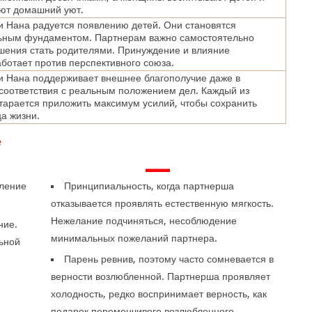
ют домашний уют.
 Нана радуется появлению детей. Они становятся
ьным фундаментом. Партнерам важно самостоятельно
шения стать родителями. Принуждение и влияние
ботает против перспективного союза.
и Нана поддерживает внешнее благополучие даже в
соответствия с реальным положением дел. Каждый из
тарается приложить максимум усилий, чтобы сохранить
ца жизни.
е
—
еление
Принципиальность, когда партнерша
отказывается проявлять естественную мягкость.
Нежелание подчиняться, несоблюдение
ние.
минимальных пожеланий партнера.
ьной
Парень ревнив, поэтому часто сомневается в
верности возлюбленной. Партнерша проявляет
холодность, редко воспринимает верность, как
подарок переменчивого возлюбленного.