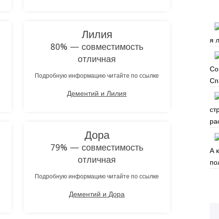
Лилия
я 
80% — совместимость
отличная
Со
е
Подробную информацию читайте по ссылке
Сп
Дементий и Лилия
ст
ра
Дора
79% — совместимость
А 
отличная
по
е
Подробную информацию читайте по ссылке
Дементий и Дора