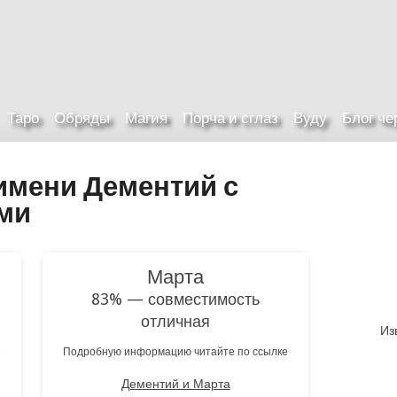
Таро
Обряды
Магия
Порча и сглаз
Вуду
Блог ч
имени Дементий с
ми
Марта
83% — совместимость
отличная
Из
е
Подробную информацию читайте по ссылке
Дементий и Марта