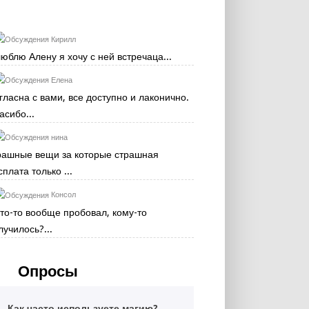
Кирилл
люблю Алену я хочу с ней встречаца...
Елена
гласна с вами, все доступно и лаконично.
асибо...
нина
рашные вещи за которые страшная
сплата только ...
Консол
кто-то вообще пробовал, кому-то
лучилось?...
Опросы
Как часто используете магию?