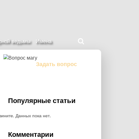
Поиск
ерной ведьмы
Имена
на
нашем
сайте
Задать вопрос
Задайте свой вопрос магу
Популярные статьи
вините. Данных пока нет.
Комментарии