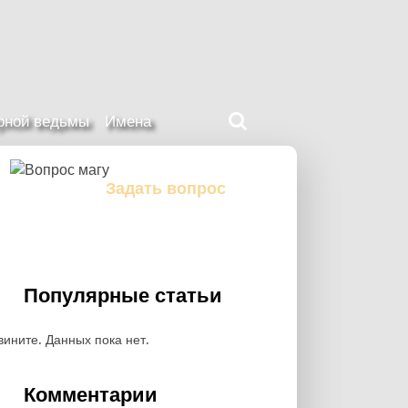
Поиск
ерной ведьмы
Имена
на
нашем
сайте
Задать вопрос
Задайте свой вопрос магу
Популярные статьи
вините. Данных пока нет.
Комментарии