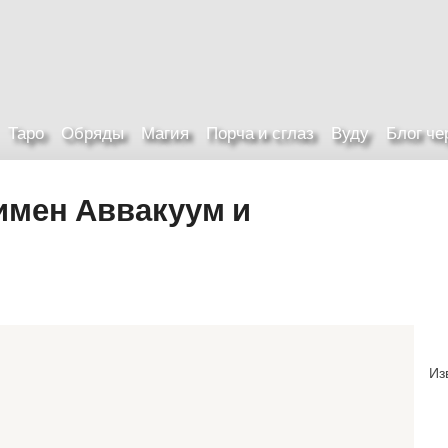
Таро
Обряды
Магия
Порча и сглаз
Вуду
Блог ч
имен Аввакуум и
Из