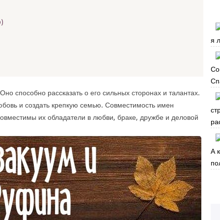
)
я 
Со
Сп
Оно способно рассказать о его сильных сторонах и талантах.
юбовь и создать крепкую семью. Совместимость имен
ст
совместимы их обладатели в любви, браке, дружбе и деловой
ра
А 
по