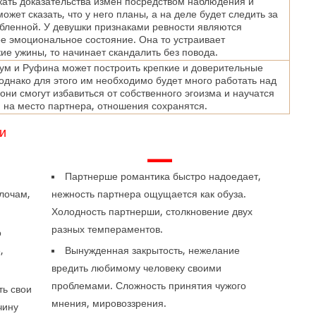
кать доказательства измен посредством наблюдения и
ожет сказать, что у него планы, а на деле будет следить за
бленной. У девушки признаками ревности являются
е эмоциональное состояние. Она то устраивает
ие ужины, то начинает скандалить без повода.
ум и Руфина может построить крепкие и доверительные
однако для этого им необходимо будет много работать над
 они смогут избавиться от собственного эгоизма и научатся
я на место партнера, отношения сохранятся.
и
—
Партнерше романтика быстро надоедает,
лочам,
нежность партнера ощущается как обуза.
Холодность партнерши, столкновение двух
разных темпераментов.
о
,
Вынужденная закрытость, нежелание
.
вредить любимому человеку своими
проблемами. Сложность принятия чужого
ть свои
мнения, мировоззрения.
чину