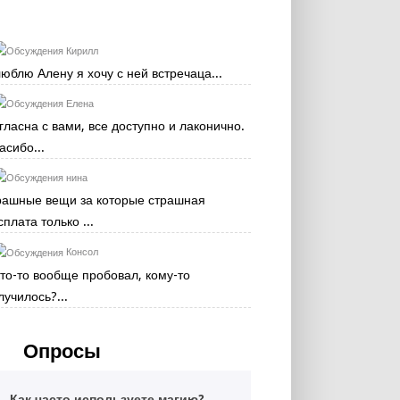
Кирилл
люблю Алену я хочу с ней встречаца...
Елена
гласна с вами, все доступно и лаконично.
асибо...
нина
рашные вещи за которые страшная
сплата только ...
Консол
кто-то вообще пробовал, кому-то
лучилось?...
Опросы
Как часто используете магию?