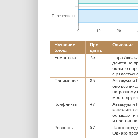
Название
Про-
Описание
блока
центы
Романтика
75
Пара Авваку
длится на п
больше паре
с радостью 
Понимание
85
Аввакуум и 
оно возника
по-разному 
место друго
Конфликты
47
Аввакуум и 
конфликта с
остывают и 
и постоянно
Ревность
57
Часто страд
Однако проя