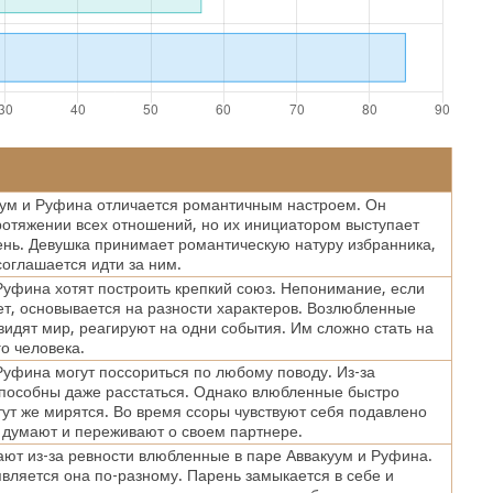
ум и Руфина отличается романтичным настроем. Он
ротяжении всех отношений, но их инициатором выступает
нь. Девушка принимает романтическую натуру избранника,
соглашается идти за ним.
Руфина хотят построить крепкий союз. Непонимание, если
ет, основывается на разности характеров. Возлюбленные
видят мир, реагируют на одни события. Им сложно стать на
го человека.
Руфина могут поссориться по любому поводу. Из-за
пособны даже расстаться. Однако влюбленные быстро
тут же мирятся. Во время ссоры чувствуют себя подавлено
 думают и переживают о своем партнере.
ают из-за ревности влюбленные в паре Аввакуум и Руфина.
вляется она по-разному. Парень замыкается в себе и