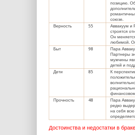
позицию. Об
дополнитель
романтичный
союзе.
Верность
55
Аввакуум и 
строятся от
Он меняется
любимой. Он
Быт
98
Пара Аввак
Партнеры зн
мужчины яв
детей и по
Дети
85
К перспекти
положительн
волнительно
рационально
финансовом
Прочность
48
Пара Авваку
редко выдер
на себя всю
определяет
Достоинства и недостатки в брак