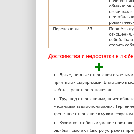
начинает ис
обмана: он м
своей возлю
нестабильно
романтическ
Перспективы
85
Пара Авваку
отношения, 
собой. Если
ставить себ
Достоинства и недостатки в любв
+
Яркие, нежные отношения с частыми
приятными сюрпризами. Внимание к ме
забота, трепетное отношение.
Труд над отношениями, поиск общег
механизма взаимопонимания. Терпение
трепетное отношение к чужим секретам
Взаимная любовь и умение признава
ошибки помогают быстро устранять при