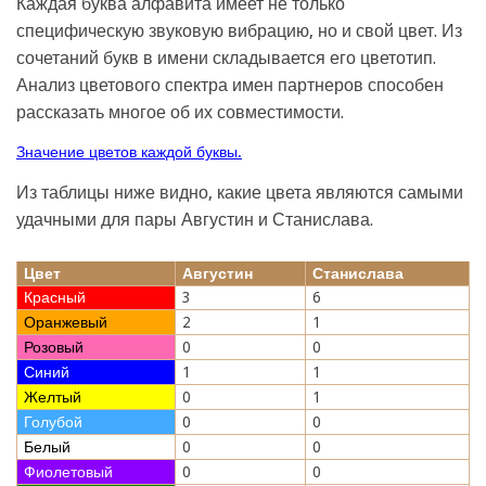
Каждая буква алфавита имеет не только
специфическую звуковую вибрацию, но и свой цвет. Из
сочетаний букв в имени складывается его цветотип.
Анализ цветового спектра имен партнеров способен
рассказать многое об их совместимости.
Значение цветов каждой буквы.
Из таблицы ниже видно, какие цвета являются самыми
удачными для пары Августин и Станислава.
Цвет
Августин
Станислава
Красный
3
6
Оранжевый
2
1
Розовый
0
0
Синий
1
1
Желтый
0
1
Голубой
0
0
Белый
0
0
Фиолетовый
0
0