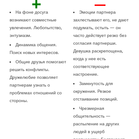
+
—
На фоне досуга
Эмоции партнера
возникают совместные
захлестывают его, не дают
увлечения. Любопытство,
подумать, остыть — он
энтузиазм.
часто действует резко без
согласия партнерши.
Динамика общения.
Девушка раскрепощена,
Поиск новых интересов.
когда у нее есть
Общие друзья помогают
соответствующее
решить конфликты.
настроение.
Дружелюбие позволяет
Замкнутость для
партнерам узнать о
окружения. Резкое
проблемах отношений со
отстаивание позиций.
стороны.
Чрезмерная
общительность —
распыление на других
людей в ущерб