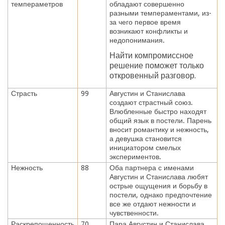
темпераметров
обладают совершенно
разными темпераментами, из-
за чего первое время
возникают конфликты и
недопонимания.
Найти компромиссное
решение поможет только
откровенный разговор.
Страсть
99
Августин и Станислава
создают страстный союз.
Влюбленные быстро находят
общий язык в постели. Парень
вносит романтику и нежность,
а девушка становится
инициатором смелых
экспериментов.
Нежность
88
Оба партнера с именами
Августин и Станислава любят
острые ощущения и борьбу в
постели, однако предпочтение
все же отдают нежности и
чувственности.
Раскрепощенность
70
Пара Августин и Станислава