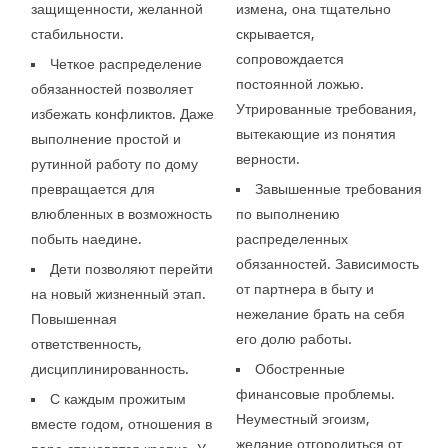
защищенности, желанной
измена, она тщательно
стабильности.
скрывается,
сопровождается
Четкое распределение
постоянной ложью.
обязанностей позволяет
Утрированные требования,
избежать конфликтов. Даже
вытекающие из понятия
выполнение простой и
верности.
рутинной работу по дому
превращается для
Завышенные требования
влюбленных в возможность
по выполнению
побыть наедине.
распределенных
обязанностей. Зависимость
Дети позволяют перейти
от партнера в быту и
на новый жизненный этап.
нежелание брать на себя
Повышенная
его долю работы.
ответственность,
дисциплинированность.
Обостренные
финансовые проблемы.
С каждым прожитым
Неуместный эгоизм,
вместе годом, отношения в
желание отгородиться от