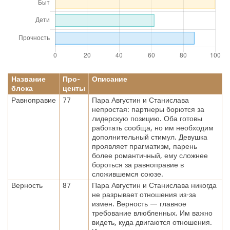
Название
Про-
Описание
блока
центы
Равноправие
77
Пара Августин и Станислава
непростая: партнеры борются за
лидерскую позицию. Оба готовы
работать сообща, но им необходим
дополнительный стимул. Девушка
проявляет прагматизм, парень
более романтичный, ему сложнее
бороться за равноправие в
сложившемся союзе.
Верность
87
Пара Августин и Станислава никогда
не разрывает отношения из-за
измен. Верность — главное
требование влюбленных. Им важно
видеть, куда двигаются отношения.