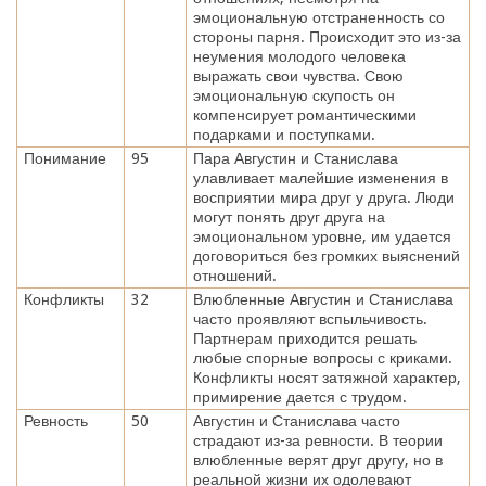
эмоциональную отстраненность со
стороны парня. Происходит это из-за
неумения молодого человека
выражать свои чувства. Свою
эмоциональную скупость он
компенсирует романтическими
подарками и поступками.
Понимание
95
Пара Августин и Станислава
улавливает малейшие изменения в
восприятии мира друг у друга. Люди
могут понять друг друга на
эмоциональном уровне, им удается
договориться без громких выяснений
отношений.
Конфликты
32
Влюбленные Августин и Станислава
часто проявляют вспыльчивость.
Партнерам приходится решать
любые спорные вопросы с криками.
Конфликты носят затяжной характер,
примирение дается с трудом.
Ревность
50
Августин и Станислава часто
страдают из-за ревности. В теории
влюбленные верят друг другу, но в
реальной жизни их одолевают