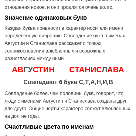
отношения новое, и они продлятся очень долго.
Значение одинаковых букв
Каждая буква привносит в характер носителя имени
определенную вибрацию. Совпадение букв в именах
Августин и Станислава расскажет о точках
соприкосновения влюбленных и возможных
разногласиях между ними.
А
В
ГУ
С
Т
И
Н
С
Т
А
Н
И
С
Л
А
В
А
Совпадают 6 букв С,Т,А,Н,И,В
Совпадение более, чем половины букв, говорит, что
люди с именами Августин и Станислава созданы друг
для друга. Общие черты характера свяжут влюбленных
на долгие годы.
Счастливые цвета по именам