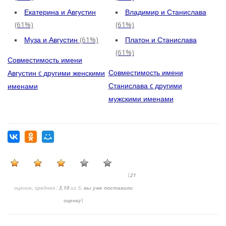
Екатерина и Августин
Владимир и Станислава
(61%)
(61%)
Муза и Августин
(61%)
Платон и Станислава
(61%)
Совместимость имени
Совместимость имени
Августин c другими женскими
Станислава c другими
именами
мужскими именами
(
21
оценок, среднее:
3,10
из 5,
вы уже поставили
оценку
)