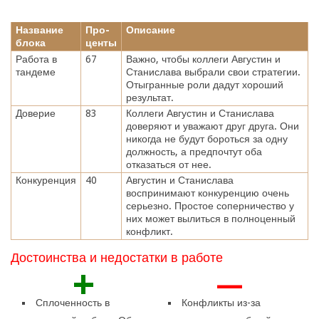
Название
Про-
Описание
блока
центы
Работа в
67
Важно, чтобы коллеги Августин и
тандеме
Станислава выбрали свои стратегии.
Отыгранные роли дадут хороший
результат.
Доверие
83
Коллеги Августин и Станислава
доверяют и уважают друг друга. Они
никогда не будут бороться за одну
должность, а предпочтут оба
отказаться от нее.
Конкуренция
40
Августин и Станислава
воспринимают конкуренцию очень
серьезно. Простое соперничество у
них может вылиться в полноценный
конфликт.
Достоинства и недостатки в работе
+
—
Сплоченность в
Конфликты из-за