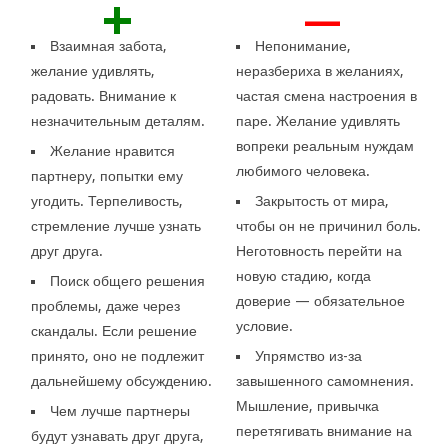
+
—
Взаимная забота,
Непонимание,
желание удивлять,
неразбериха в желаниях,
радовать. Внимание к
частая смена настроения в
незначительным деталям.
паре. Желание удивлять
вопреки реальным нуждам
Желание нравится
любимого человека.
партнеру, попытки ему
угодить. Терпеливость,
Закрытость от мира,
стремление лучше узнать
чтобы он не причинил боль.
друг друга.
Неготовность перейти на
новую стадию, когда
Поиск общего решения
доверие — обязательное
проблемы, даже через
условие.
скандалы. Если решение
принято, оно не подлежит
Упрямство из-за
дальнейшему обсуждению.
завышенного самомнения.
Мышление, привычка
Чем лучше партнеры
перетягивать внимание на
будут узнавать друг друга,