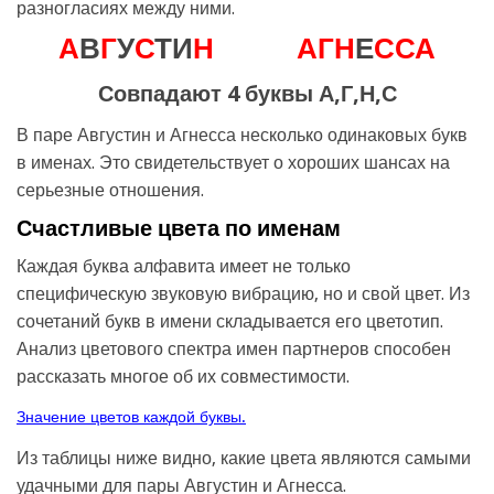
разногласиях между ними.
А
В
Г
У
С
ТИ
Н
А
Г
Н
Е
С
С
А
Совпадают 4 буквы А,Г,Н,С
В паре Августин и Агнесса несколько одинаковых букв
в именах. Это свидетельствует о хороших шансах на
серьезные отношения.
Счастливые цвета по именам
Каждая буква алфавита имеет не только
специфическую звуковую вибрацию, но и свой цвет. Из
сочетаний букв в имени складывается его цветотип.
Анализ цветового спектра имен партнеров способен
рассказать многое об их совместимости.
Значение цветов каждой буквы.
Из таблицы ниже видно, какие цвета являются самыми
удачными для пары Августин и Агнесса.