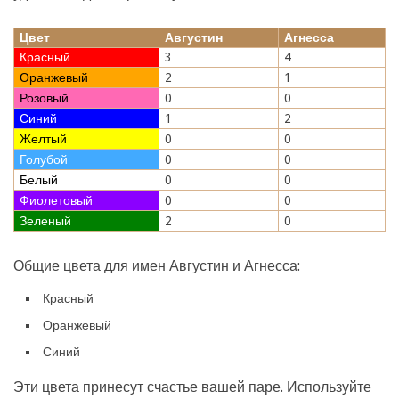
Цвет
Августин
Агнесса
Красный
3
4
Оранжевый
2
1
Розовый
0
0
Синий
1
2
Желтый
0
0
Голубой
0
0
Белый
0
0
Фиолетовый
0
0
Зеленый
2
0
Общие цвета для имен Августин и Агнесса:
Красный
Оранжевый
Синий
Эти цвета принесут счастье вашей паре. Используйте