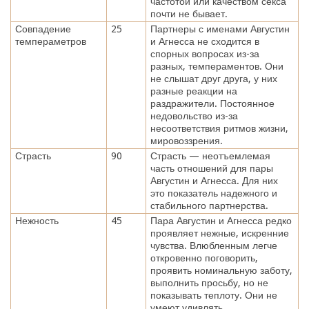
частотой или качеством секса
почти не бывает.
Совпадение
25
Партнеры с именами Августин
темпераметров
и Агнесса не сходится в
спорных вопросах из-за
разных, темпераментов. Они
не слышат друг друга, у них
разные реакции на
раздражители. Постоянное
недовольство из-за
несоответствия ритмов жизни,
мировоззрения.
Страсть
90
Страсть — неотъемлемая
часть отношений для пары
Августин и Агнесса. Для них
это показатель надежного и
стабильного партнерства.
Нежность
45
Пара Августин и Агнесса редко
проявляет нежные, искренние
чувства. Влюбленным легче
откровенно поговорить,
проявить номинальную заботу,
выполнить просьбу, но не
показывать теплоту. Они не
умеют удивлять.