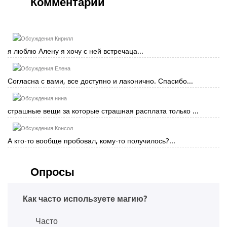
Комментарии
Кирилл
я люблю Алену я хочу с ней встречаца...
Елена
Согласна с вами, все доступно и лаконично. Спасибо...
нина
страшные вещи за которые страшная расплата только ...
Консол
А кто-то вообще пробовал, кому-то получилось?...
Опросы
Как часто используете магию?
Часто