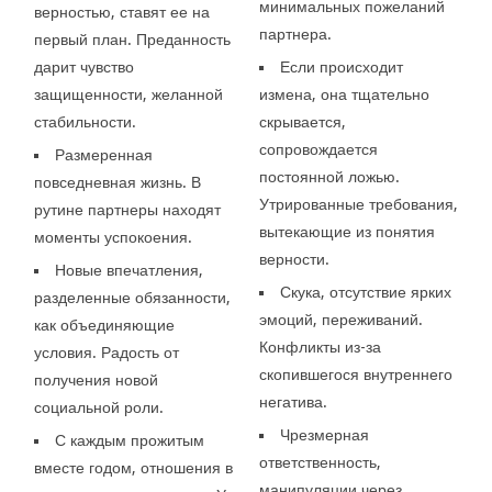
минимальных пожеланий
верностью, ставят ее на
партнера.
первый план. Преданность
дарит чувство
Если происходит
защищенности, желанной
измена, она тщательно
стабильности.
скрывается,
сопровождается
Размеренная
постоянной ложью.
повседневная жизнь. В
Утрированные требования,
рутине партнеры находят
вытекающие из понятия
моменты успокоения.
верности.
Новые впечатления,
Скука, отсутствие ярких
разделенные обязанности,
эмоций, переживаний.
как объединяющие
Конфликты из-за
условия. Радость от
скопившегося внутреннего
получения новой
негатива.
социальной роли.
Чрезмерная
С каждым прожитым
ответственность,
вместе годом, отношения в
манипуляции через