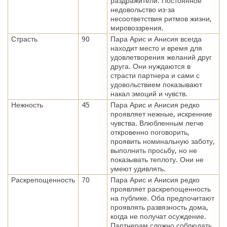
раздражители. Постоянное
недовольство из-за
несоответствия ритмов жизни,
мировоззрения.
Страсть
90
Пара Арис и Анисия всегда
находит место и время для
удовлетворения желаний друг
друга. Они нуждаются в
страсти партнера и сами с
удовольствием показывают
накал эмоций и чувств.
Нежность
45
Пара Арис и Анисия редко
проявляет нежные, искренние
чувства. Влюбленным легче
откровенно поговорить,
проявить номинальную заботу,
выполнить просьбу, но не
показывать теплоту. Они не
умеют удивлять.
Раскрепощенность
70
Пара Арис и Анисия редко
проявляет раскрепощенность
на публике. Оба предпочитают
проявлять развязность дома,
когда не получат осуждение.
Партнерам сложно соблюдать