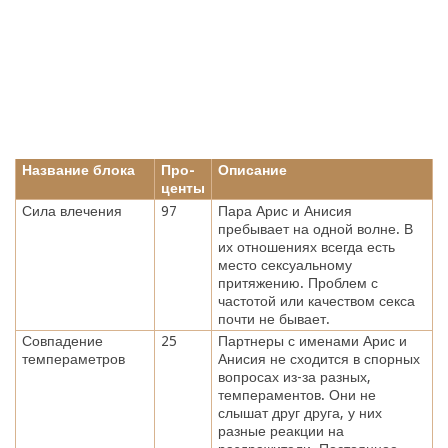
Название блока
Про-
Описание
центы
Сила влечения
97
Пара Арис и Анисия
пребывает на одной волне. В
их отношениях всегда есть
место сексуальному
притяжению. Проблем с
частотой или качеством секса
почти не бывает.
Совпадение
25
Партнеры с именами Арис и
темпераметров
Анисия не сходится в спорных
вопросах из-за разных,
темпераментов. Они не
слышат друг друга, у них
разные реакции на