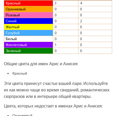
Красный
3
4
Оранжевый
0
0
Розовый
0
0
Синий
0
2
Желтый
0
0
Голубой
0
0
Белый
0
0
Фиолетовый
1
0
Зеленый
0
0
Общие цвета для имен Арис и Анисия:
Красный
Эти цвета принесут счастье вашей паре. Используйте
их как можно чаще во время свиданий, романтических
сюрпризов или в интерьере общей квартиры.
Цвета, которых недостает в именах Арис и Анисия:
Оранжевый