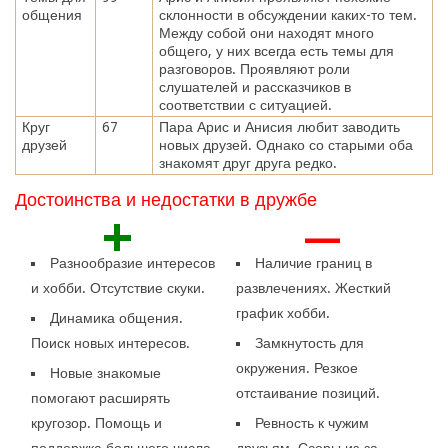
общения
склонности в обсуждении каких-то тем.
Между собой они находят много
общего, у них всегда есть темы для
разговоров. Проявляют роли
слушателей и рассказчиков в
соответствии с ситуацией.
Круг
67
Пара Арис и Анисия любит заводить
друзей
новых друзей. Однако со старыми оба
знакомят друг друга редко.
Достоинства и недостатки в дружбе
+
—
Разнообразие интересов
Наличие границ в
и хобби. Отсутствие скуки.
развлечениях. Жесткий
график хобби.
Динамика общения.
Поиск новых интересов.
Замкнутость для
окружения. Резкое
Новые знакомые
отстаивание позиций.
помогают расширять
кругозор. Помощь и
Ревность к чужим
поддержка большего числа
друзьям. Ссоры из-за