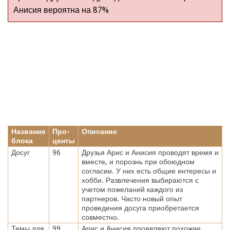
Анисия вероятна на 87%
Название
Про-
Описание
блока
центы
Досуг
96
Друзья Арис и Анисия проводят время и
вместе, и порознь при обоюдном
согласии. У них есть общие интересы и
хобби. Развлечения выбираются с
учетом пожеланий каждого из
партнеров. Часто новый опыт
проведения досуга приобретается
совместно.
Темы для
99
Арис и Анисия проявляют похожие