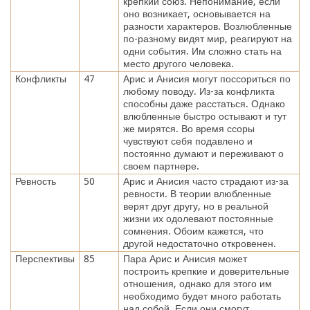
крепкий союз. Непонимание, если
оно возникает, основывается на
разности характеров. Возлюбленные
по-разному видят мир, реагируют на
одни события. Им сложно стать на
место другого человека.
Конфликты
47
Арис и Анисия могут поссориться по
любому поводу. Из-за конфликта
способны даже расстаться. Однако
влюбленные быстро остывают и тут
же мирятся. Во время ссоры
чувствуют себя подавлено и
постоянно думают и переживают о
своем партнере.
Ревность
50
Арис и Анисия часто страдают из-за
ревности. В теории влюбленные
верят друг другу, но в реальной
жизни их одолевают постоянные
сомнения. Обоим кажется, что
другой недостаточно откровенен.
Перспективы
85
Пара Арис и Анисия может
построить крепкие и доверительные
отношения, однако для этого им
необходимо будет много работать
над собой. Если они смогут