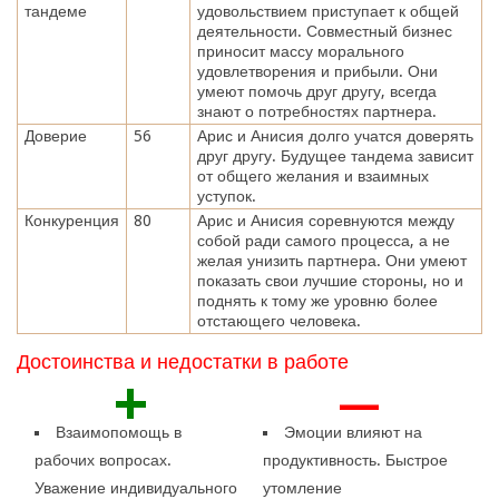
тандеме
удовольствием приступает к общей
деятельности. Совместный бизнес
приносит массу морального
удовлетворения и прибыли. Они
умеют помочь друг другу, всегда
знают о потребностях партнера.
Доверие
56
Арис и Анисия долго учатся доверять
друг другу. Будущее тандема зависит
от общего желания и взаимных
уступок.
Конкуренция
80
Арис и Анисия соревнуются между
собой ради самого процесса, а не
желая унизить партнера. Они умеют
показать свои лучшие стороны, но и
поднять к тому же уровню более
отстающего человека.
Достоинства и недостатки в работе
+
—
Взаимопомощь в
Эмоции влияют на
рабочих вопросах.
продуктивность. Быстрое
Уважение индивидуального
утомление