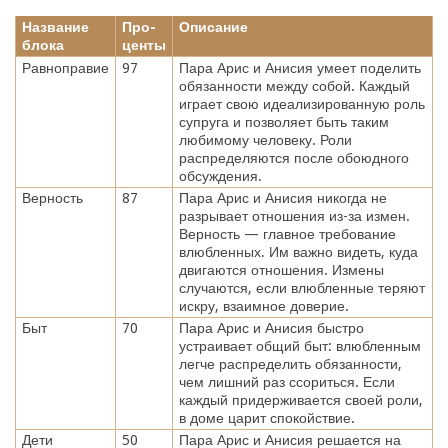
Название
Про-
Описание
блока
центы
Равноправие
97
Пара Арис и Анисия умеет поделить
обязанности между собой. Каждый
играет свою идеализированную роль
супруга и позволяет быть таким
любимому человеку. Роли
распределяются после обоюдного
обсуждения.
Верность
87
Пара Арис и Анисия никогда не
разрывает отношения из-за измен.
Верность — главное требование
влюбленных. Им важно видеть, куда
двигаются отношения. Измены
случаются, если влюбленные теряют
искру, взаимное доверие.
Быт
70
Пара Арис и Анисия быстро
устраивает общий быт: влюбленным
легче распределить обязанности,
чем лишний раз ссориться. Если
каждый придерживается своей роли,
в доме царит спокойствие.
Дети
50
Пара Арис и Анисия решается на