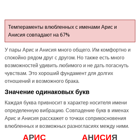
Темпераменты влюбленных с именами Арис и
Анисия совпадают на 67%
У пары Арис и Анисия много общего. Им комфортно и
спокойно рядом друг с другом. Но также есть много
возможностей удивить любимого и не дать погаснуть
чувствам. Это хороший фундамент для долгих
отношений и возможного брака.
Значение одинаковых букв
Каждая буква привносит в характер носителя имени
определенную вибрацию. Совпадение букв в именах
Арис и Анисия расскажет о точках соприкосновения
влюбленных и возможных разногласиях между ними.
А
Р
И
С
А
Н
И
С
И
Я