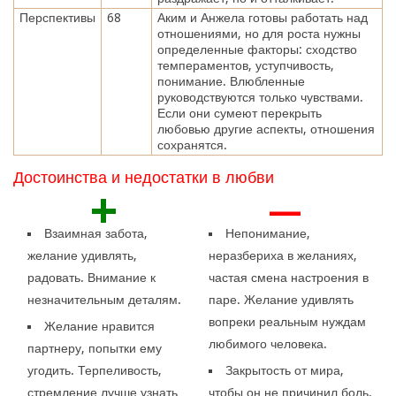
Перспективы
68
Аким и Анжела готовы работать над
отношениями, но для роста нужны
определенные факторы: сходство
темпераментов, уступчивость,
понимание. Влюбленные
руководствуются только чувствами.
Если они сумеют перекрыть
любовью другие аспекты, отношения
сохранятся.
Достоинства и недостатки в любви
+
—
Взаимная забота,
Непонимание,
желание удивлять,
неразбериха в желаниях,
радовать. Внимание к
частая смена настроения в
незначительным деталям.
паре. Желание удивлять
вопреки реальным нуждам
Желание нравится
любимого человека.
партнеру, попытки ему
угодить. Терпеливость,
Закрытость от мира,
стремление лучше узнать
чтобы он не причинил боль.