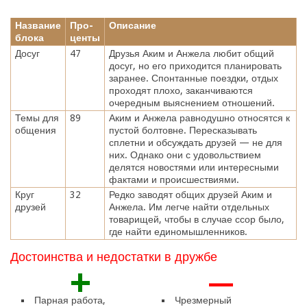
Название
Про-
Описание
блока
центы
Досуг
47
Друзья Аким и Анжела любит общий
досуг, но его приходится планировать
заранее. Спонтанные поездки, отдых
проходят плохо, заканчиваются
очередным выяснением отношений.
Темы для
89
Аким и Анжела равнодушно относятся к
общения
пустой болтовне. Пересказывать
сплетни и обсуждать друзей — не для
них. Однако они с удовольствием
делятся новостями или интересными
фактами и происшествиями.
Круг
32
Редко заводят общих друзей Аким и
друзей
Анжела. Им легче найти отдельных
товарищей, чтобы в случае ссор было,
где найти единомышленников.
Достоинства и недостатки в дружбе
+
—
Парная работа,
Чрезмерный