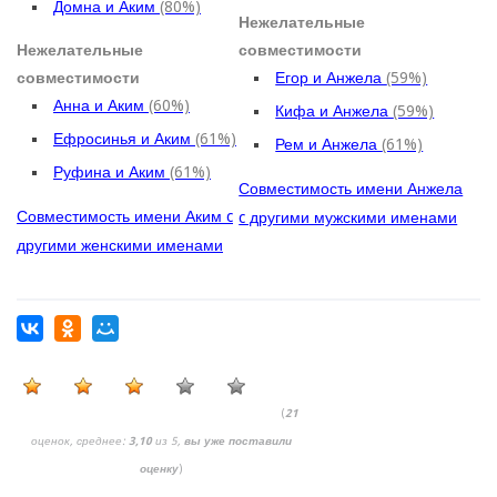
Домна и Аким
(80%)
Нежелательные
Нежелательные
совместимости
совместимости
Егор и Анжела
(59%)
Анна и Аким
(60%)
Кифа и Анжела
(59%)
Ефросинья и Аким
(61%)
Рем и Анжела
(61%)
Руфина и Аким
(61%)
Совместимость имени Анжела
Совместимость имени Аким c
c другими мужскими именами
другими женскими именами
(
21
оценок, среднее:
3,10
из 5,
вы уже поставили
оценку
)