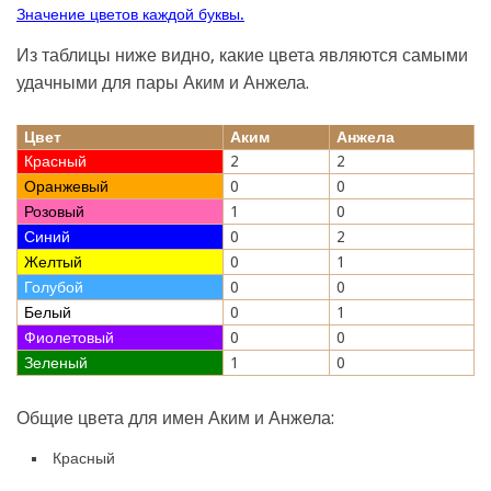
Значение цветов каждой буквы.
Из таблицы ниже видно, какие цвета являются самыми
удачными для пары Аким и Анжела.
Цвет
Аким
Анжела
Красный
2
2
Оранжевый
0
0
Розовый
1
0
Синий
0
2
Желтый
0
1
Голубой
0
0
Белый
0
1
Фиолетовый
0
0
Зеленый
1
0
Общие цвета для имен Аким и Анжела:
Красный