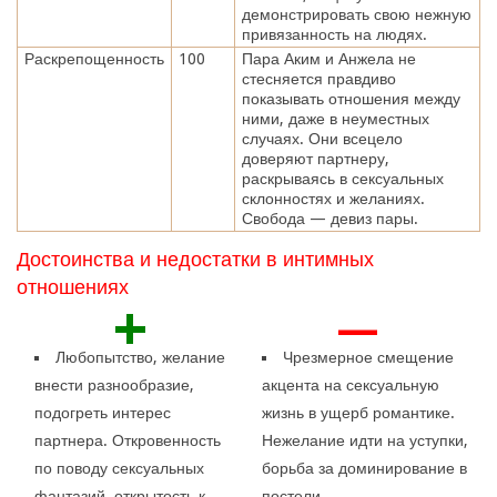
демонстрировать свою нежную
привязанность на людях.
Раскрепощенность
100
Пара Аким и Анжела не
стесняется правдиво
показывать отношения между
ними, даже в неуместных
случаях. Они всецело
доверяют партнеру,
раскрываясь в сексуальных
склонностях и желаниях.
Свобода — девиз пары.
Достоинства и недостатки в интимных
отношениях
+
—
Любопытство, желание
Чрезмерное смещение
внести разнообразие,
акцента на сексуальную
подогреть интерес
жизнь в ущерб романтике.
партнера. Откровенность
Нежелание идти на уступки,
по поводу сексуальных
борьба за доминирование в
фантазий, открытость к
постели.