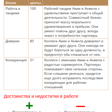
блока
центы
Работа в
100
Рабочий тандем Аким и Анжела с
тандеме
удовольствием приступает к общей
деятельности. Совместный бизнес
приносит массу морального
удовлетворения и прибыли. Они
умеют помочь друг другу, всегда
знают о потребностях партнера.
Доверие
83
Коллеги Аким и Анжела доверяют и
уважают друг друга. Они никогда не
будут бороться за одну должность, а
предпочтут оба отказаться от нее.
Конкуренция
51
Коллеги с именами Аким и Анжела с
радостью соревнуются. Партнеры
показывают свои сильные стороны.
Если слишком увлечься, придется
еще долго исправлять последствия
конкуренции для рабочих
отношений.
Достоинства и недостатки в работе
+
—
Взаимопомощь в
Эмоции влияют на