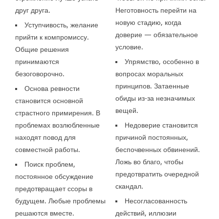
друг друга.
Неготовность перейти на
новую стадию, когда
Уступчивость, желание
доверие — обязательное
прийти к компромиссу.
условие.
Общие решения
принимаются
Упрямство, особенно в
безоговорочно.
вопросах моральных
принципов. Затаенные
Основа ревности
обиды из-за незначимых
становится основной
вещей.
страстного примирения. В
проблемах возлюбленные
Недоверие становится
находят повод для
причиной постоянных,
совместной работы.
беспочвенных обвинений.
Ложь во благо, чтобы
Поиск проблем,
предотвратить очередной
постоянное обсуждение
скандал.
предотвращает ссоры в
будущем. Любые проблемы
Несогласованность
решаются вместе.
действий, иллюзии