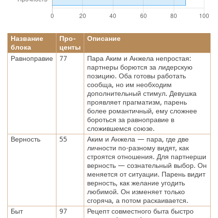
Название
Про-
Описание
блока
центы
Равноправие
77
Пара Аким и Анжела непростая:
партнеры борются за лидерскую
позицию. Оба готовы работать
сообща, но им необходим
дополнительный стимул. Девушка
проявляет прагматизм, парень
более романтичный, ему сложнее
бороться за равноправие в
сложившемся союзе.
Верность
55
Аким и Анжела — пара, где две
личности по-разному видят, как
строятся отношения. Для партнерши
верность — сознательный выбор. Он
меняется от ситуации. Парень видит
верность, как желание угодить
любимой. Он изменяет только
сгоряча, а потом раскаивается.
Быт
97
Рецепт совместного быта быстро