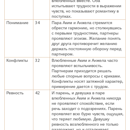
влюбленных вместе. Оба
испытывают трудности в выражении
чувств, но показывают романтику в
поступках.
Понимание
34
Пара Аким и Анжела стремится
обрести гармонию, но столкнувшись
с первыми трудностями, партнеры
проявляют эгоизм. Желание понять
друг друга противоречит желанию
держать постоянную оборону перед
партнером.
Конфликты
32
Влюбленные Аким и Анжела часто
проявляют вспыльчивость.
Партнерам приходится решать
любые спорные вопросы с криками.
Конфликты носят затяжной характер,
примирение дается с трудом.
Ревность
42
И парень, и девушка в паре
влюбленных Аким и Анжела никогда
не проявляют спокойствие, если
речь заходит о подозрениях. Парень
проявляет всю бурю чувств, ощущая,
что теряет любимую. Девушку
ревность возлюбленного не только
раздражает, но и отталкивает.