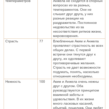
темпераметров
Анжела не сходится в спорных
вопросах из-за разных,
темпераментов. Они не
слышат друг друга, у них
разные реакции на
раздражители. Постоянное
недовольство из-за
несоответствия ритмов жизни,
мировоззрения.
Страсть
77
Влюбленные Аким и Анжела
проявляют страстность во всех
общих делах. С первой
встречи они тянутся друг к
другу, их одолевают
противоречивые желания.
Страсть не дает возможности
подумать, понять, насколько
отношения необходимы.
Нежность
100
Аким и Анжела очень нежны
друг с другом. Оба
руководствуются принципом
взаимной заботы и
удовольствия. В их жизни
много ласковых касаний,
объятий, поцелуев. Они любят