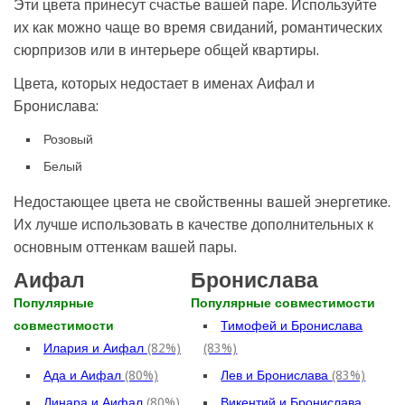
Эти цвета принесут счастье вашей паре. Используйте
их как можно чаще во время свиданий, романтических
сюрпризов или в интерьере общей квартиры.
Цвета, которых недостает в именах Аифал и
Бронислава:
Розовый
Белый
Недостающее цвета не свойственны вашей энергетике.
Их лучше использовать в качестве дополнительных к
основным оттенкам вашей пары.
Аифал
Бронислава
Популярные
Популярные совместимости
совместимости
Тимофей и Бронислава
Илария и Аифал
(82%)
(83%)
Ада и Аифал
(80%)
Лев и Бронислава
(83%)
Динара и Аифал
(80%)
Викентий и Бронислава