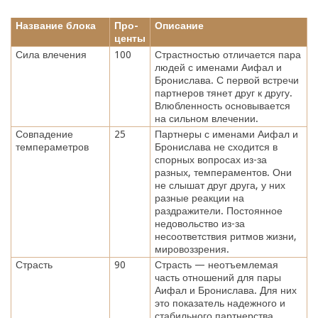
Название блока
Про-
Описание
центы
Сила влечения
100
Страстностью отличается пара
людей с именами Аифал и
Бронислава. С первой встречи
партнеров тянет друг к другу.
Влюбленность основывается
на сильном влечении.
Совпадение
25
Партнеры с именами Аифал и
темпераметров
Бронислава не сходится в
спорных вопросах из-за
разных, темпераментов. Они
не слышат друг друга, у них
разные реакции на
раздражители. Постоянное
недовольство из-за
несоответствия ритмов жизни,
мировоззрения.
Страсть
90
Страсть — неотъемлемая
часть отношений для пары
Аифал и Бронислава. Для них
это показатель надежного и
стабильного партнерства.