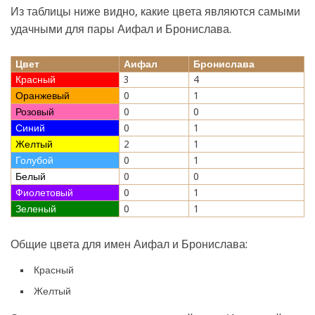
Из таблицы ниже видно, какие цвета являются самыми
удачными для пары Аифал и Бронислава.
Цвет
Аифал
Бронислава
Красный
3
4
Оранжевый
0
1
Розовый
0
0
Синий
0
1
Желтый
2
1
Голубой
0
1
Белый
0
0
Фиолетовый
0
1
Зеленый
0
1
Общие цвета для имен Аифал и Бронислава:
Красный
Желтый