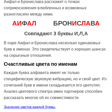
Аифал и Бронислава расскажет о точках
соприкосновения влюбленных и возможных
разногласиях между ними.
А
И
Ф
А
Л
БРОН
И
С
Л
А
В
А
Совпадают 3 буквы И,Л,А
В паре Аифал и Бронислава несколько одинаковых
букв в именах. Это свидетельствует о хороших шансах
на серьезные отношения.
Счастливые цвета по именам
Каждая буква алфавита имеет не только
специфическую звуковую вибрацию, но и свой цвет. Из
сочетаний букв в имени складывается его цветотип.
Анализ цветового спектра имен партнеров способен
рассказать многое об их совместимости.
Значение цветов каждой буквы.