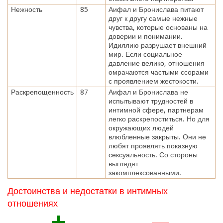
Нежность
85
Аифал и Бронислава питают
друг к другу самые нежные
чувства, которые основаны на
доверии и понимании.
Идиллию разрушает внешний
мир. Если социальное
давление велико, отношения
омрачаются частыми ссорами
с проявлением жестокости.
Раскрепощенность
87
Аифал и Бронислава не
испытывают трудностей в
интимной сфере, партнерам
легко раскрепоститься. Но для
окружающих людей
влюбленные закрыты. Они не
любят проявлять показную
сексуальность. Со стороны
выглядят
закомплексованными.
Достоинства и недостатки в интимных
отношениях
+
—