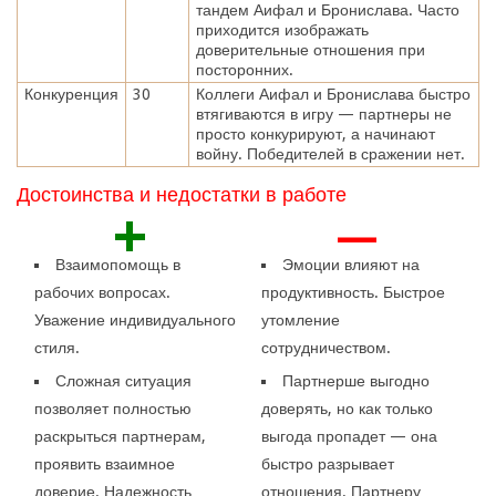
тандем Аифал и Бронислава. Часто
приходится изображать
доверительные отношения при
посторонних.
Конкуренция
30
Коллеги Аифал и Бронислава быстро
втягиваются в игру — партнеры не
просто конкурируют, а начинают
войну. Победителей в сражении нет.
Достоинства и недостатки в работе
+
—
Взаимопомощь в
Эмоции влияют на
рабочих вопросах.
продуктивность. Быстрое
Уважение индивидуального
утомление
стиля.
сотрудничеством.
Сложная ситуация
Партнерше выгодно
позволяет полностью
доверять, но как только
раскрыться партнерам,
выгода пропадет — она
проявить взаимное
быстро разрывает
доверие. Надежность
отношения. Партнеру