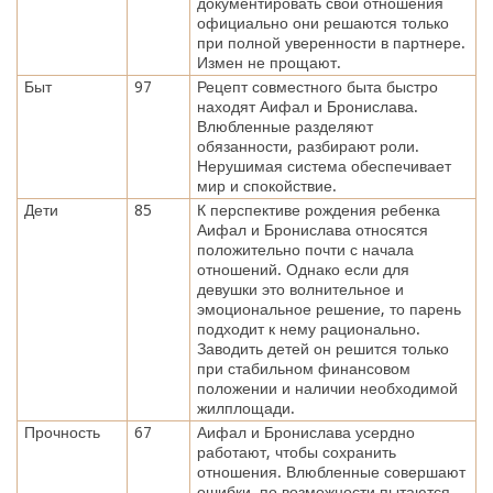
документировать свои отношения
официально они решаются только
при полной уверенности в партнере.
Измен не прощают.
Быт
97
Рецепт совместного быта быстро
находят Аифал и Бронислава.
Влюбленные разделяют
обязанности, разбирают роли.
Нерушимая система обеспечивает
мир и спокойствие.
Дети
85
К перспективе рождения ребенка
Аифал и Бронислава относятся
положительно почти с начала
отношений. Однако если для
девушки это волнительное и
эмоциональное решение, то парень
подходит к нему рационально.
Заводить детей он решится только
при стабильном финансовом
положении и наличии необходимой
жилплощади.
Прочность
67
Аифал и Бронислава усердно
работают, чтобы сохранить
отношения. Влюбленные совершают
ошибки, по возможности пытаются