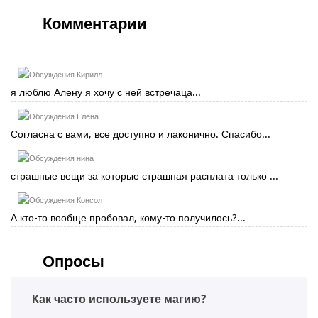
Комментарии
Кирилл
я люблю Алену я хочу с ней встречаца...
Елена
Согласна с вами, все доступно и лаконично. Спасибо...
нина
страшные вещи за которые страшная расплата только ...
Консол
А кто-то вообще пробовал, кому-то получилось?...
Опросы
Как часто используете магию?