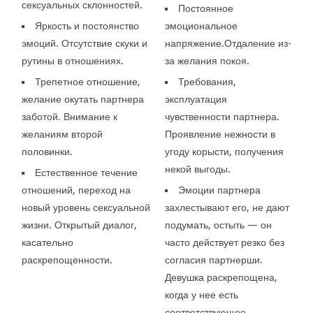
сексуальных склонностей.
Постоянное
Яркость и постоянство
эмоциональное
эмоций. Отсутствие скуки и
напряжение.Отдаление из-
рутины в отношениях.
за желания покоя.
Трепетное отношение,
Требования,
желание окутать партнера
эксплуатация
заботой. Внимание к
чувственности партнера.
желаниям второй
Проявление нежности в
половинки.
угоду корысти, получения
некой выгоды.
Естественное течение
отношений, переход на
Эмоции партнера
новый уровень сексуальной
захлестывают его, не дают
жизни. Открытый диалог,
подумать, остыть — он
касательно
часто действует резко без
раскрепощенности.
согласия партнерши.
Девушка раскрепощена,
когда у нее есть
соответствующее