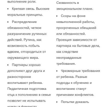
выполнение роли.
Скованность в
Крепкая связь. Высокие
эмоциональном плане.
моральные принципы.
Ссоры на фоне
Распределение
невыполненной работы,
обязанностей, четкое
просроченных обещаний
разграничение рутинных
или обязанностей.
действий. Рутина, как
Проекция зависимости от
возможность побыть
партнера на бытовые дела,
вдвоем, отгородиться от
как следствие
окружающего мира.
неоправданные
требования.
Партнеры хорошо
дополняют друг друга и
Чрезмерные требования
разносторонне
от ребенка. Разные
воспитывают ребенка.
подходы к обучению и
Педантичная подготовка
воспитанию станут
отца к пополнению в семье
причинами конфликтов.
позволит не испытывать
Попытки доказать
нужды в финансах.