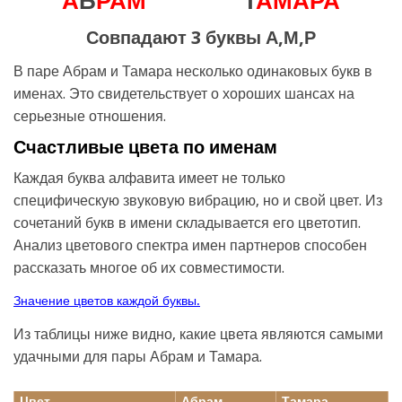
А
Б
Р
А
М
Т
А
М
А
Р
А
Совпадают 3 буквы А,М,Р
В паре Абрам и Тамара несколько одинаковых букв в
именах. Это свидетельствует о хороших шансах на
серьезные отношения.
Счастливые цвета по именам
Каждая буква алфавита имеет не только
специфическую звуковую вибрацию, но и свой цвет. Из
сочетаний букв в имени складывается его цветотип.
Анализ цветового спектра имен партнеров способен
рассказать многое об их совместимости.
Значение цветов каждой буквы.
Из таблицы ниже видно, какие цвета являются самыми
удачными для пары Абрам и Тамара.
Цвет
Абрам
Тамара