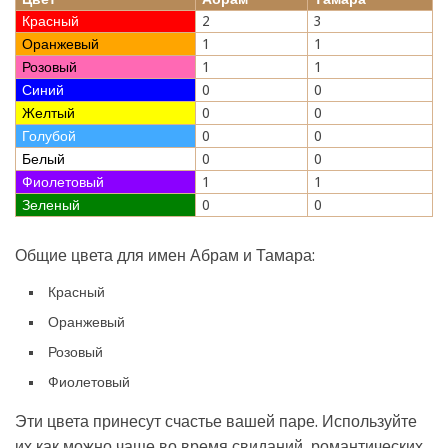
Красный
2
3
Оранжевый
1
1
Розовый
1
1
Синий
0
0
Желтый
0
0
Голубой
0
0
Белый
0
0
Фиолетовый
1
1
Зеленый
0
0
Общие цвета для имен Абрам и Тамара:
Красный
Оранжевый
Розовый
Фиолетовый
Эти цвета принесут счастье вашей паре. Используйте
их как можно чаще во время свиданий, романтических