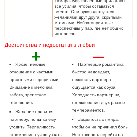
Тамара. Возлюбленные прилагают
все усилия, чтобы оставаться
вместе. Они руководствуются
желаниями друг друга, скрытыми
мотивами. Неблагоприятные
перспективы у пар, где нет общих
интересов.
Достоинства и недостатки в любви
+
—
Яркие, нежные
Партнерше романтика
отношения с частыми
быстро надоедает,
приятными сюрпризами.
нежность партнера
Внимание к мелочам,
ощущается как обуза.
забота, трепетное
Холодность партнерши,
отношение.
столкновение двух разных
темпераментов.
Желание нравится
партнеру, попытки ему
Закрытость от мира,
угодить. Терпеливость,
чтобы он не причинил боль.
стремление лучше узнать
Неготовность перейти на