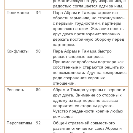
романтическую натуру избранника, с
радостью соглашается идти за ним.
Понимание
34
Пара Абрам и Тамара стремится
обрести гармонию, но столкнувшись
с первыми трудностями, партнеры
проявляют эгоизм. Желание понять
друг друга противоречит желанию
держать постоянную оборону перед
партнером.
Конфликты
98
Пара Абрам и Тамара быстро
решает спорные вопросы.
Принимают проблемы партнера как
собственные и стараются решить их
по возможности. Идут на компромисс
ради сохранения хороших
отношений.
Ревность
80
Абрам и Тамара уверены в верности
друг друга. Внимание со стороны к
одному из партнеров не вызывает
неприятия со стороны другого.
Чувство преданности крепче любых
домыслов.
Перспективы
92
Общей стратегией совместного
развития отличается союз Абрам и