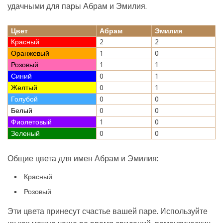
удачными для пары Абрам и Эмилия.
Цвет
Абрам
Эмилия
Красный
2
2
Оранжевый
1
0
Розовый
1
1
Синий
0
1
Желтый
0
1
Голубой
0
0
Белый
0
0
Фиолетовый
1
0
Зеленый
0
0
Общие цвета для имен Абрам и Эмилия:
Красный
Розовый
Эти цвета принесут счастье вашей паре. Используйте