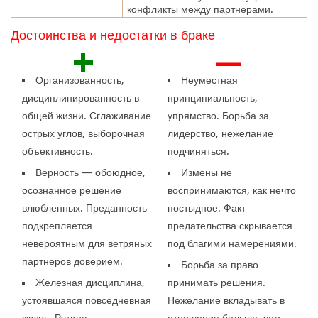
конфликты между партнерами.
Достоинства и недостатки в браке
+
—
Организованность,
Неуместная
дисциплинированность в
принципиальность,
общей жизни. Сглаживание
упрямство. Борьба за
острых углов, выборочная
лидерство, нежелание
объективность.
подчиняться.
Верность — обоюдное,
Измены не
осознанное решение
воспринимаются, как нечто
влюбленных. Преданность
постыдное. Факт
подкрепляется
предательства скрывается
невероятным для ветряных
под благими намерениями.
партнеров доверием.
Борьба за право
Железная дисциплина,
принимать решения.
устоявшаяся повседневная
Нежелание вкладывать в
жизнь. Рутина,
отношения больше, чем