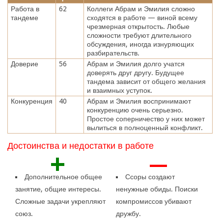
Работа в
62
Коллеги Абрам и Эмилия сложно
тандеме
сходятся в работе — виной всему
чрезмерная открытость. Любые
сложности требуют длительного
обсуждения, иногда изнуряющих
разбирательств.
Доверие
56
Абрам и Эмилия долго учатся
доверять друг другу. Будущее
тандема зависит от общего желания
и взаимных уступок.
Конкуренция
40
Абрам и Эмилия воспринимают
конкуренцию очень серьезно.
Простое соперничество у них может
вылиться в полноценный конфликт.
Достоинства и недостатки в работе
+
—
Дополнительное общее
Ссоры создают
занятие, общие интересы.
ненужные обиды. Поиски
Сложные задачи укрепляют
компромиссов убивают
союз.
дружбу.