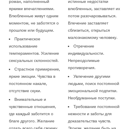
роман, наполненный
истинные недостатки
яркими впечатлениями.
влюбленных, заставляет их
Влюбленные живут одним
потом разочаровываться.
моментом, не заботятся о
Влечение заставляет
прошлом или будущем.
сблизиться, открыться
малознакомому человеку.
Практическое
использование
Отречение
темпераментов. Усиление
индивидуальности.
сексуальных склонностей.
Непреодолимые
противоречия.
Страстное примирение,
яркие эмоции. Чувства в
Увлечение другими
постоянном накале,
людьми, поиск постоянной
отсутствие скуки.
эмоциональной подпитки.
Необдуманные поступки.
Внимательные и
чувственные отношения,
Требование постоянной
где каждый заботится о
нежности и заботы для
благе другого. Желание
доказательства чувств.
отдать всего себя своему
Эгоизм, желание быть на