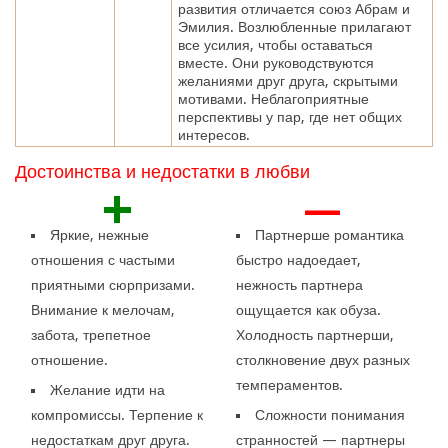
развития отличается союз Абрам и
Эмилия. Возлюбленные прилагают
все усилия, чтобы оставаться
вместе. Они руководствуются
желаниями друг друга, скрытыми
мотивами. Неблагоприятные
перспективы у пар, где нет общих
интересов.
Достоинства и недостатки в любви
+
—
Яркие, нежные
Партнерше романтика
отношения с частыми
быстро надоедает,
приятными сюрпризами.
нежность партнера
Внимание к мелочам,
ощущается как обуза.
забота, трепетное
Холодность партнерши,
отношение.
столкновение двух разных
темпераментов.
Желание идти на
компромиссы. Терпение к
Сложности понимания
недостаткам друг друга.
странностей — партнеры