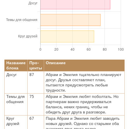
Название
Про-
Описание
блока
центы
Досуг
87
Абрам и Эмилия тщательно планируют
досуг. Друзья составляют план,
пытаются предусмотреть любые
трудности.
Темы для
75
Абрам и Эмилия любят поболтать. Но
общения
партнерам важно придерживаться
баланса, неких границ, чтобы не
обидеть друг друга в разговоре.
Круг
67
Пара Абрам и Эмилия любит заводить
друзей
новых друзей. Однако со старыми оба
знакомят друг друга редко.