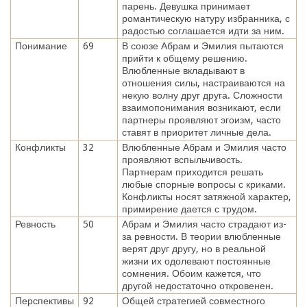
парень. Девушка принимает
романтическую натуру избранника, с
радостью соглашается идти за ним.
Понимание
69
В союзе Абрам и Эмилия пытаются
прийти к общему решению.
Влюбленные вкладывают в
отношения силы, настраиваются на
некую волну друг друга. Сложности
взаимопонимания возникают, если
партнеры проявляют эгоизм, часто
ставят в приоритет личные дела.
Конфликты
32
Влюбленные Абрам и Эмилия часто
проявляют вспыльчивость.
Партнерам приходится решать
любые спорные вопросы с криками.
Конфликты носят затяжной характер,
примирение дается с трудом.
Ревность
50
Абрам и Эмилия часто страдают из-
за ревности. В теории влюбленные
верят друг другу, но в реальной
жизни их одолевают постоянные
сомнения. Обоим кажется, что
другой недостаточно откровенен.
Перспективы
92
Общей стратегией совместного