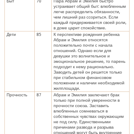
Быт
70
Пара Абрам и Эмилия быстро
устраивает общий быт: влюбленным
легче распределить обязанности,
чем лишний раз ссориться. Если
каждый придерживается своей роли,
в доме царит спокойствие.
Дети
85
К перспективе рождения ребенка
Абрам и Эмилия относятся
положительно почти с начала
отношений. Однако если для
девушки это волнительное и
эмоциональное решение, то парень
подходит к нему рационально.
Заводить детей он решится только
при стабильном финансовом
положении и наличии необходимой
жилплощади.
Прочность
87
Абрам и Эмилия заключают брак
только при полной уверенности в
прочности союза. Заставить
влюбленных сомневаться в
собственных чувствах окружающим
не под силу. Единственными
причинами развода и разрыва
отношений могут быть внутренние