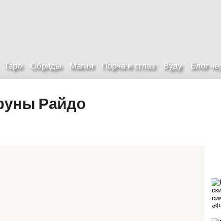
Таро
Обряды
Магия
Порча и сглаз
Вуду
Блог ч
руны Райдо