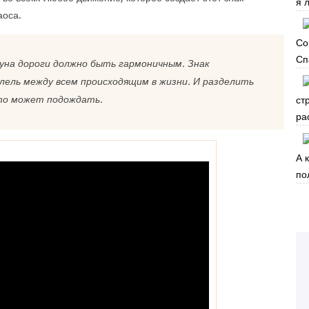
я 
аоса.
Со
Сп
уна дороги должно быть гармоничным. Знак
лель между всем происходящим в жизни. И разделить
что может подождать.
ст
ра
А 
по