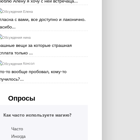
люблю Алену я хочу с ней встречаца...
Елена
гласна с вами, все доступно и лаконично.
асибо...
нина
рашные вещи за которые страшная
сплата только ...
Консол
кто-то вообще пробовал, кому-то
лучилось?...
Опросы
Как часто используете магию?
Часто
Иногда