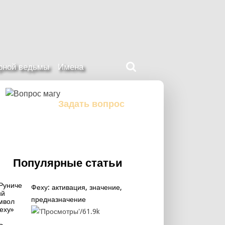
Поиск
ерной ведьмы
Имена
на
нашем
сайте
Задать вопрос
Задайте свой вопрос магу
Популярные статьи
Феху: активация, значение,
предназначение
61.9k