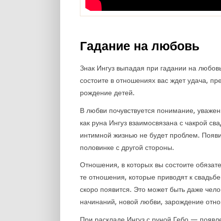
Гадание на любовь
Знак Ингуз выпадая при гадании на любовь
состоите в отношениях вас ждет удача, пр
рождение детей.
В любви почувствуется понимание, уважен
как руна Ингуз взаимосвязана с чакрой сва
интимной жизнью не будет проблем. Появит
половинке с другой стороны.
Отношения, в которых вы состоите обязат
те отношения, которые приводят к свадьбе.
скоро появится. Это может быть даже чел
начинаний, новой любви, зарождение отно
При раскладе Ингуз с руной Гебо — появл