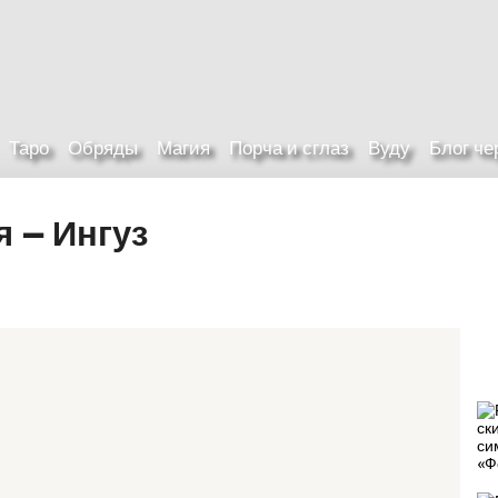
Таро
Обряды
Магия
Порча и сглаз
Вуду
Блог ч
 — Ингуз