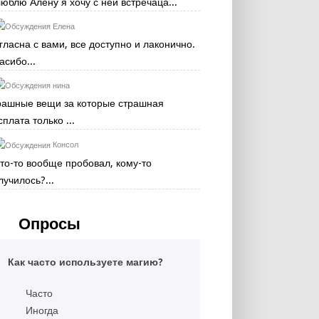
люблю Алену я хочу с ней встречаца...
Елена
гласна с вами, все доступно и лаконично.
асибо...
нина
рашные вещи за которые страшная
сплата только ...
Консол
кто-то вообще пробовал, кому-то
лучилось?...
Опросы
Как часто используете магию?
Часто
Иногда