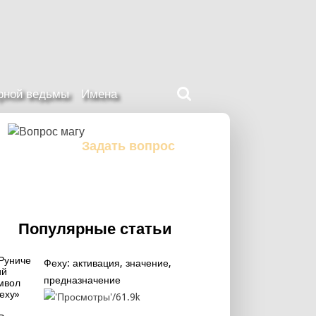
Поиск
ерной ведьмы
Имена
на
нашем
сайте
Задать вопрос
Задайте свой вопрос магу
Популярные статьи
Феху: активация, значение,
предназначение
61.9k