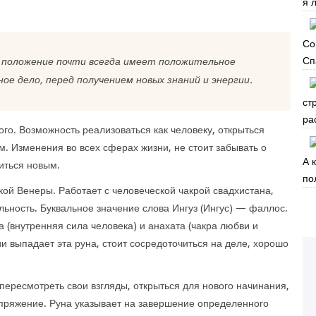
я 
Со
Сп
о положение почти всегда имеет положительное
ое дело, перед получением новых знаний и энергии.
ст
ра
о. Возможность реализоваться как человеку, открыться
 Изменения во всех сферах жизни, не стоит забывать о
А 
иться новым.
по
икой Венеры. Работает с человеческой чакрой свадхистана,
альность. Буквальное значение слова Ингуз (Ингус) — фаллос.
 (внутренняя сила человека) и анахата (чакра любви и
ии выпадает эта руна, стоит сосредоточиться на деле, хорошо
 пересмотреть свои взгляды, открыться для нового начинания,
апряжение. Руна указывает на завершение определенного