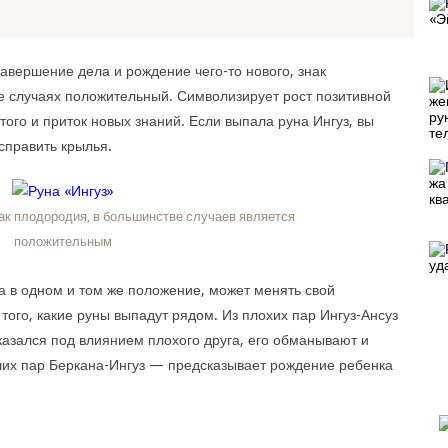
авершение дела и рождение чего-то нового, знак
е случаях положительный. Символизирует рост позитивной
ого и приток новых знаний. Если выпала руна Ингуз, вы
справить крылья.
ак плодородия, в большинстве случаев является
положительным
а в одном и том же положение, может менять свой
 того, какие руны выпадут рядом. Из плохих пар Ингуз-Ансуз
казался под влиянием плохого друга, его обманывают и
оших пар Беркана-Ингуз — предсказывает рождение ребенка