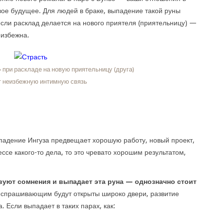
вое будущее. Для людей в браке, выпадение такой руны
если расклад делается на нового приятеля (приятельницу) —
еизбежна.
 при раскладе на новую приятельницу (друга)
т неизбежную интимную связь
падение Ингуза предвещает хорошую работу, новый проект,
ссе какого-то дела, то это чревато хорошим результатом,
уют сомнения и выпадает эта руна — однозначно стоит
д спрашивающим будут открыты широко двери, развитие
. Если выпадает в таких парах, как: