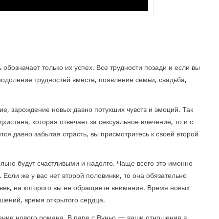
 обозначает только их успех. Все трудности позади и если вы
еодоление трудностей вместе, появление семьи, свадьба,
ие, зарождение новых давно потухших чувств и эмоций. Так
дхистана, которая отвечает за сексуальное влечение, то и с
ся давно забытая страсть, вы присмотритесь к своей второй
ельно будут счастливыми и надолго. Чаще всего это именно
 Если же у вас нет второй половинки, то она обязательно
овек, на которого вы не обращаете внимания. Время новых
шений, время открытого сердца.
ение нового романа. В паре с Вуньо — ваши отношения в