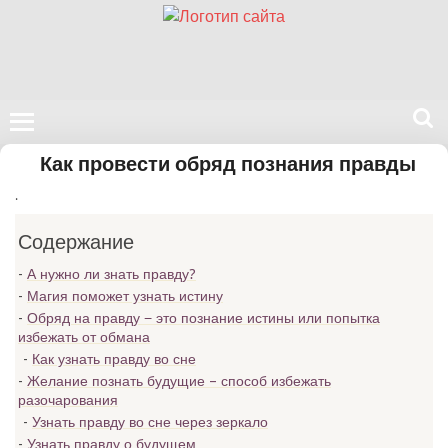
Поиск
Как провести обряд познания правды
на
.
нашем
сайте
Содержание
А нужно ли знать правду?
Магия поможет узнать истину
Обряд на правду − это познание истины или попытка
избежать от обмана
Как узнать правду во сне
Желание познать будущие – способ избежать
разочарования
Узнать правду во сне через зеркало
Узнать правду о будущем