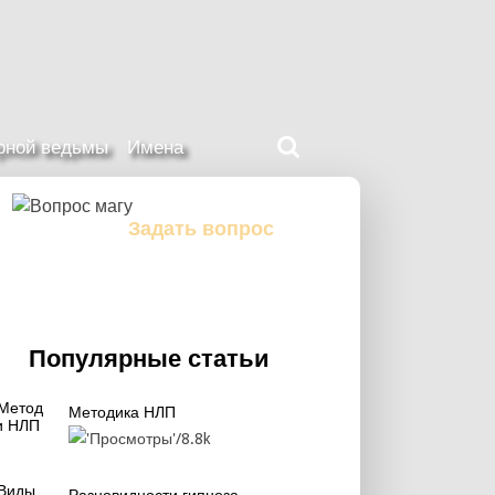
Поиск
ерной ведьмы
Имена
на
нашем
сайте
Задать вопрос
Задайте свой вопрос магу
Популярные статьи
Методика НЛП
8.8k