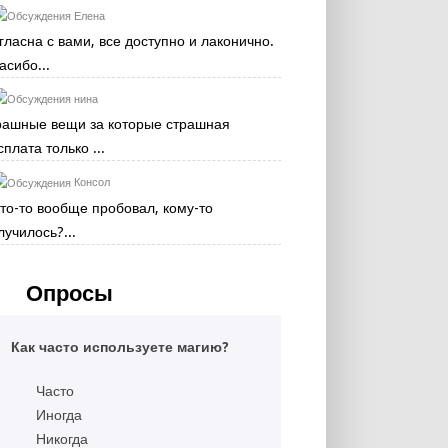
Елена
гласна с вами, все доступно и лаконично.
асибо...
нина
рашные вещи за которые страшная
сплата только ...
Консол
кто-то вообще пробовал, кому-то
лучилось?...
Опросы
Как часто используете магию?
Часто
Иногда
Никогда