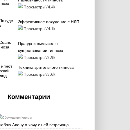
Разновидности гипноза
4.4k
Эффективное похудение с НЛП
4.1k
Правда и вымысел о
существовании гипноза
3.9k
Техника зрительного гипноза
3.6k
Комментарии
Кирилл
люблю Алену я хочу с ней встречаца...