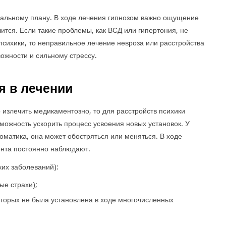
уальному плану. В ходе лечения гипнозом важно ощущение
чится. Если такие проблемы, как ВСД или гипертония, не
психики, то неправильное лечение невроза или расстройства
ожности и сильному стрессу.
я в лечении
излечить медикаментозно, то для расстройств психики
можность ускорить процесс усвоения новых установок. У
оматика, она может обостряться или меняться. В ходе
ента постоянно наблюдают.
ких заболеваний):
е страхи);
оторых не была установлена в ходе многочисленных