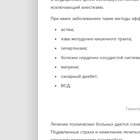
исключающий анестезию.
При каких заболеваниях такие методы эф
астма;
язва желудочно-кишечного тракта;
гипертензия;
болезни сердечно-сосудистой систем
мигрени;
сахарный диабет;
ВСД.
Гипнот
Лечение психических больных дается сло
Подавленные страхи и нежелание лечитьс
гипнозом психических расстройств.