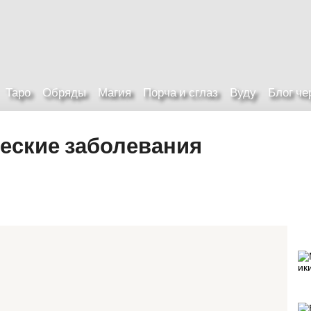
Таро
Обряды
Магия
Порча и сглаз
Вуду
Блог ч
ческие заболевания