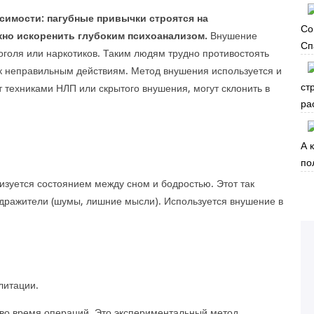
симости: пагубные привычки строятся на
Со
жно искоренить глубоким психоанализом.
Внушение
Сп
оголя или наркотиков. Таким людям трудно противостоять
 к неправильным действиям. Метод внушения используется и
ст
 техниками НЛП или скрытого внушения, могут склонить в
ра
А 
по
изуется состоянием между сном и бодростью. Этот так
дражители (шумы, лишние мысли). Используется внушение в
литации.
 во время операций. Это экспериментальный метод,