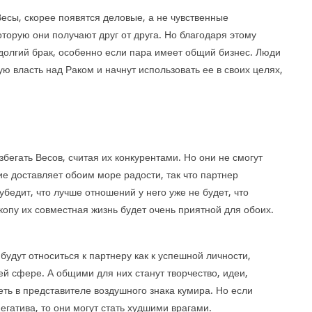
Весы, скорее появятся деловые, а не чувственные
торую они получают друг от друга. Но благодаря этому
 долгий брак, особенно если пара имеет общий бизнес. Люди
ю власть над Раком и начнут использовать ее в своих целях,
бегать Весов, считая их конкурентами. Но они не смогут
е доставляет обоим море радости, так что партнер
убедит, что лучше отношений у него уже не будет, что
опу их совместная жизнь будет очень приятной для обоих.
удут относиться к партнеру как к успешной личности,
й сфере. А общими для них станут творчество, идеи,
ть в представителе воздушного знака кумира. Но если
негатива, то они могут стать худшими врагами.