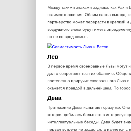
Между такими знаками зодиака, как Рак и 
взаимоотношения. Обоим важна выгода, ко
партнерство может перерасти в крепкий и
воздушного знака будут иметь определенну
но не во вред семье.
Лев
В первое время своенравные Львы могут из
долго сопротивляться их обаянию. Общени
постепенно приручит своевольного Льва и 
окажется правдой в дальнейшем. По гороск
Дева
Притяжение Девы испытают сразу же. Они б
которая добилась большего в интересующе
интеллектуальные беседы. Дева будет виде
первая встреча не задастся, а начнется с 