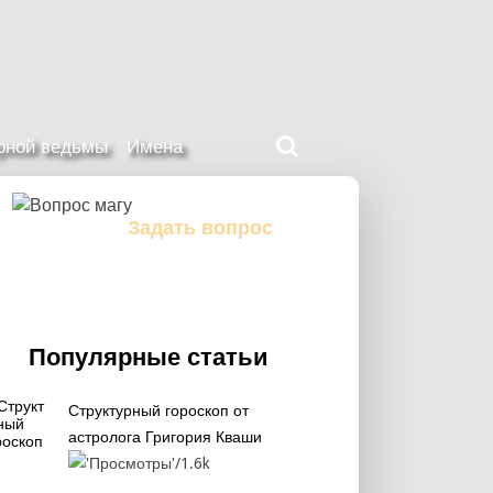
Поиск
ерной ведьмы
Имена
на
нашем
сайте
Задать вопрос
Задайте свой вопрос магу
Популярные статьи
Структурный гороскоп от
астролога Григория Кваши
1.6k