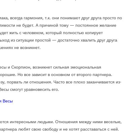
иака, всегда гармония, т.к. они понимают друг друга просто по
стимости не будет. А причиной тому — постоянное желание
удет жить с человеком, который полностью копирует
выход из ситуации простой — достаточно хвалить друг друга
шениях не возникнет.
Весы и Скорпион, возникнет сильная эмоциональная
орошие. Но все зависит в основном от второго партнера.
зу, порвать ли отношения. Часто все плохо заканчивается из-
Весы смогут уравновесить его.
каются интересными людьми. Отношения между ними веселые,
партнера любят свою свободу и не хотят расставаться с ней.