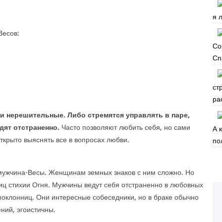
я 
Весов:
Со
Сп
ст
ра
и нерешительные. Либо стремятся управлять в паре,
дят отстраненно.
Часто позволяют любить себя, но сами
А 
крыто выяснять все в вопросах любви.
по
 мужчина-Весы. Женщинам земных знаков с ним сложно. Но
ц стихии Огня. Мужчины ведут себя отстраненно в любовных
оклонниц. Они интересные собеседники, но в браке обычно
ний, эгоистичны.