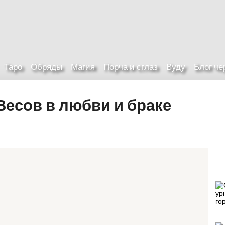
Таро
Обряды
Магия
Порча и сглаз
Вуду
Блог ч
есов в любви и браке