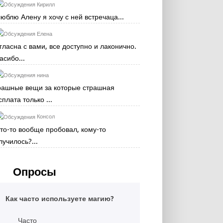
Кирилл
люблю Алену я хочу с ней встречаца...
Елена
гласна с вами, все доступно и лаконично.
асибо...
нина
рашные вещи за которые страшная
сплата только ...
Консол
кто-то вообще пробовал, кому-то
лучилось?...
Опросы
Как часто используете магию?
Часто