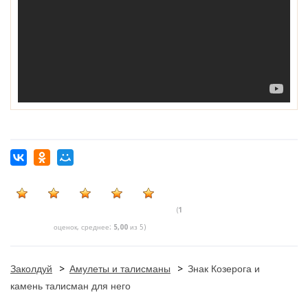
(
1
оценок, среднее:
5,00
из 5)
Заколдуй
>
Амулеты и талисманы
>
Знак Козерога и
камень талисман для него