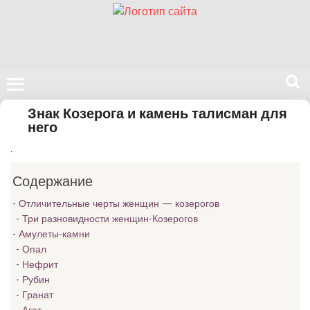
Поиск
Знак Козерога и камень талисман для
на
него
нашем
.
сайте
Содержание
Отличительные черты женщин — козерогов
Три разновидности женщин-Козерогов
Амулеты-камни
Опал
Нефрит
Рубин
Гранат