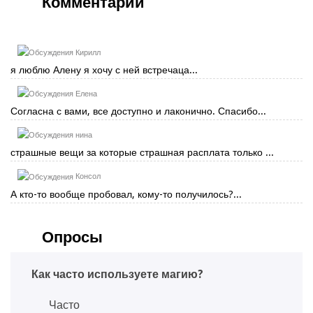
Комментарии
Кирилл
я люблю Алену я хочу с ней встречаца...
Елена
Согласна с вами, все доступно и лаконично. Спасибо...
нина
страшные вещи за которые страшная расплата только ...
Консол
А кто-то вообще пробовал, кому-то получилось?...
Опросы
Как часто используете магию?
Часто