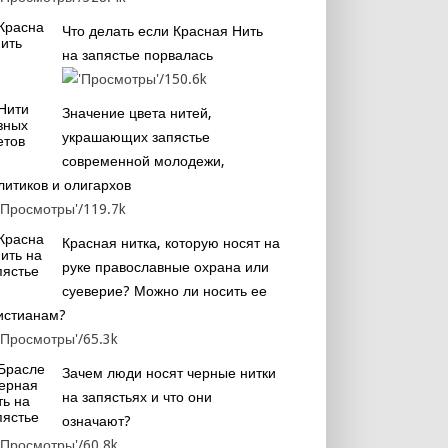
Что делать если Красная Нить
на запястье порвалась
150.6k
Значение цвета нитей,
украшающих запястье
современной молодежи,
литиков и олигархов
119.7k
Красная нитка, которую носят на
руке православные охрана или
суеверие? Можно ли носить ее
истианам?
65.3k
Зачем люди носят черные нитки
на запястьях и что они
означают?
60.8k