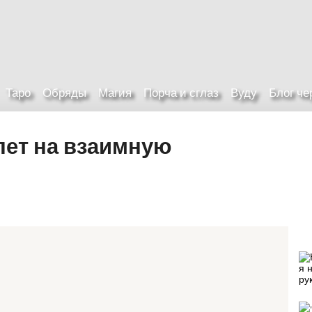
Таро
Обряды
Магия
Порча и сглаз
Вуду
Блог ч
лет на взаимную