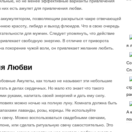
 сильные, но не менее эффективные варианты привлечения
з них есть амулет для привлечения любви.
к аккумулятором, позволяющим раскрыться чакре отвечающей
еннюю красоту, либидо и выход флюидов. Что в свою очередь
гательности для мужчин. Следует упомянуть, что действие
привлекает свободную энергию. В отличие от приворота
я 
на покорение чужой воли, он привлекает желание любить.
Со
ля Любви
Сп
бовные Амулеты, как только не называют эти небольшие
ст
ть в делах сердечных. Но мало кто знает что такого
ра
ми руками, напитать своей энергией и дать ему силу.
словиях можно ночью на полную луну. Комната должна быть
запахами лаванды, розы, корицы. Не используйте
А 
ую свечу. Можно воспользоваться свадебными свечами,
по
оне, или сделать ритуальную свечу самостоятельно. Это