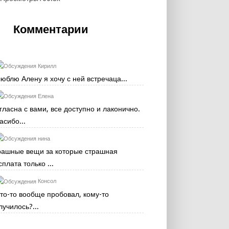
Комментарии
Кирилл
люблю Алену я хочу с ней встречаца...
Елена
гласна с вами, все доступно и лаконично.
асибо...
нина
рашные вещи за которые страшная
сплата только ...
Консол
кто-то вообще пробовал, кому-то
лучилось?...