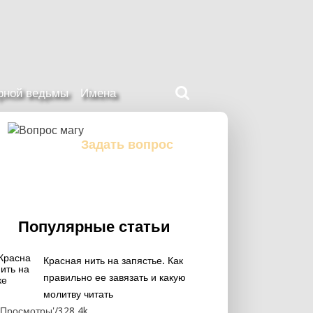
Поиск
ерной ведьмы
Имена
на
нашем
сайте
Задать вопрос
Задайте свой вопрос магу
Популярные статьи
Красная нить на запястье. Как
правильно ее завязать и какую
молитву читать
328.4k