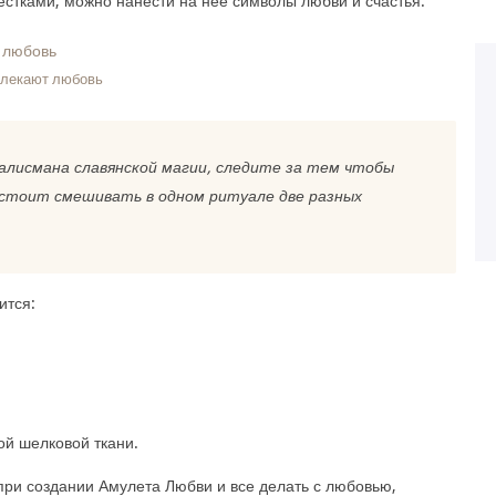
естками, можно нанести на нее символы любви и счастья.
влекают любовь
алисмана славянской магии, следите за тем чтобы
 стоит смешивать в одном ритуале две разных
ится:
ой шелковой ткани.
при создании Амулета Любви и все делать с любовью,